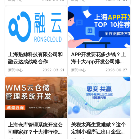
效率直线上升！
上海魁鲸科技有限公司和
APP开发要花多少钱？上
融云达成战略合作
海十大app开发公司排名
榜推荐！
新闻中心
2022-03-21
新闻中心
2026-06-27
关税太高生意难做？这个
上海仓库管理系统开发公
定制小程序让出口企业轻
司哪家好？十大排行榜推
松转内销，销量翻倍
荐！