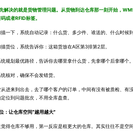
首先解决的就是货物管理问题。从货物到达仓库那一刻开始，WMS
码或者RFID标签。
扫描一下，系统自动记录：什么货、多少件、谁送的、什么时候
扫描货位，系统告诉你：这箱货放在A区第3排第2层。
系统规划最优路径，告诉你去哪里拿什么货，先拿哪个后拿哪个
系统核对，确保不会发错货。
货从进来到出去，去了哪个客户的订单，中间有没有被质检、有没
内定位到问题批次，不用全库盘查。
位：让仓库空间“越用越大”
板觉得仓库不够用，第一反应是租更大的仓库。其实往往不是空