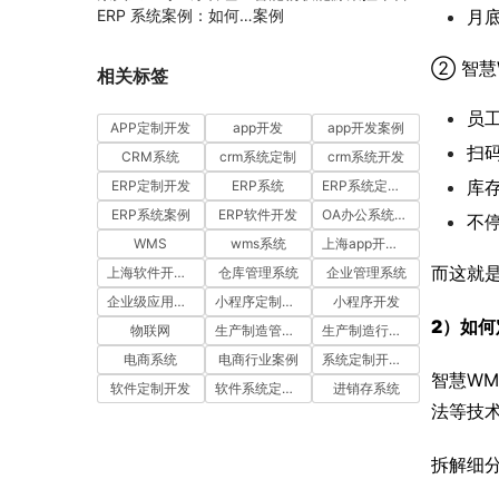
ERP 系统案例：如何
案例
月
通过工时汇报与工单管
理提升项目执行效率
② 智慧
相关标签
员
APP定制开发
app开发
app开发案例
扫
CRM系统
crm系统定制
crm系统开发
库
ERP定制开发
ERP系统
ERP系统定制多少钱一套
ERP系统案例
ERP软件开发
OA办公系统开发
不
WMS
wms系统
上海app开发公司
而这就
上海软件开发公司
仓库管理系统
企业管理系统
企业级应用开发服务案例
小程序定制开发
小程序开发
2）如何
物联网
生产制造管理系统
生产制造行业案例
电商系统
电商行业案例
系统定制开发案例
智慧WMS
软件定制开发
软件系统定制开发
进销存系统
法等技
拆解细