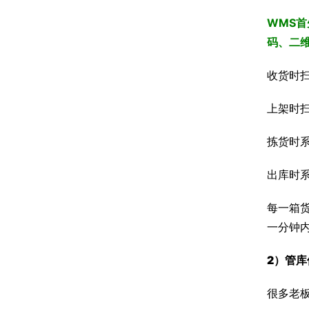
WMS
码、二维
收货时
上架时
拣货时
出库时
每一箱
一分钟
2）
管库
很多老