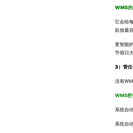
WMS
它会给
款放最
更智能
节假日
3）
管任
没有W
WMS
系统自
系统自