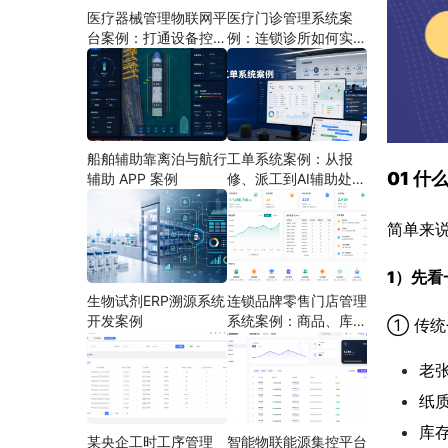
医疗器械管理物联网平
医疗门诊管理系统案
台案例：打通设备控
例：连锁诊所如何实现
制、状态采集与远程运
多门店协同运营
维
船舶辅助靠离泊与航行
工单系统案例：从报
01 什
辅助 APP 案例
修、派工到AI辅助处理
的定制开发方案
简单来说
1）
先看
生物试剂ERP溯源系统
连锁品牌零售门店管理
开发案例
系统案例：商品、库
① 传
存、会员和门店运营如
何打通
老
纸
库
某央企工时工序管理
智能物联能源集控平台