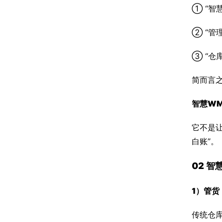
① “
② “管
③ “
简而言
智慧WM
它不是让
白账”。
02 
1）
管货
传统仓