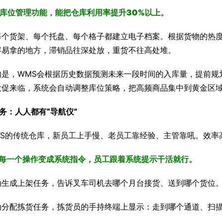
的库位管理功能，能把仓库利用率提升30%以上。
每个货架、每个托盘、每个格子都建立电子档案。根据货物的热
容易拿的地方，滞销品往深处放，重货不往高处堆。
的是，WMS会根据历史数据预测未来一段时间的入库量，提前规
大促来临，系统会自动调整库位策略，把高频商品集中到黄金区
务：人人都有“导航仪”
MS的传统仓库，新员工上手慢、老员工靠经验、主管靠吼。效率
把每一个操作变成系统指令，员工跟着系统提示干活就行。
动生成上架任务，告诉叉车司机去哪个月台接货、送到哪个货位
动分配拣货任务，拣货员的手持终端上显示：走到哪个通道、扫