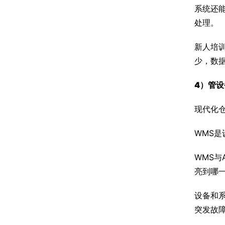
系统还
处理。
新人培
少，数
4）
管设
现代化
WMS
WMS
亮到哪
设备和
突发故