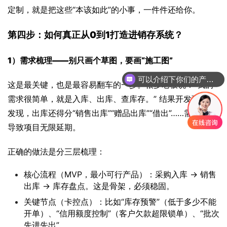
定制，就是把这些“本该如此”的小事，一件件还给你。
第四步：如何真正从0到1打造进销存系统？
1）
需求梳理——别只画个草图，要画“施工图”
可以介绍下你们的产品么
你们是怎么收费的呢
这是最关键，也是最容易翻车的一步。很多老板说：“我的
需求很简单，就是入库、出库、查库存。” 结果开发到一半
发现，出库还得分“销售出库”“赠品出库”“借出”……需求膨胀
导致项目无限延期。
正确的做法是分三层梳理：
核心流程（MVP，最小可行产品）：采购入库 -> 销售
出库 -> 库存盘点。这是骨架，必须稳固。
关键节点（卡控点）：比如“库存预警”（低于多少不能
开单）、“信用额度控制”（客户欠款超限锁单）、“批次
先进先出”。