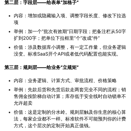
第二层：字段层——给表单”加格子”
内容：增加或隐藏输入项、调整字段长度、修改下拉选
项
举例：加一个”批次有效期”日期字段；把备注栏从50字
扩到200字；把单位下拉框里”个”改成”件”
价值：涉及数据库小调整，有一定工作量，但业务逻辑
没变。标准SaaS开个API或者低代码配置也能实现。
第三层：规则层——给业务”立规矩”
内容：业务逻辑、计算方式、审批流程、价格策略
举例：先款后货和先货后款走两套完全不同的流程；销
售佣金按阶梯自动计算；库存低于安全线时自动锁单不
允许超卖
价值：这是定制的分水岭。规则层触及你生意的核心算
法，每家企业都不一样。标准软件不可能预判你的计费
方式，这个层次的定制开始真正值钱。