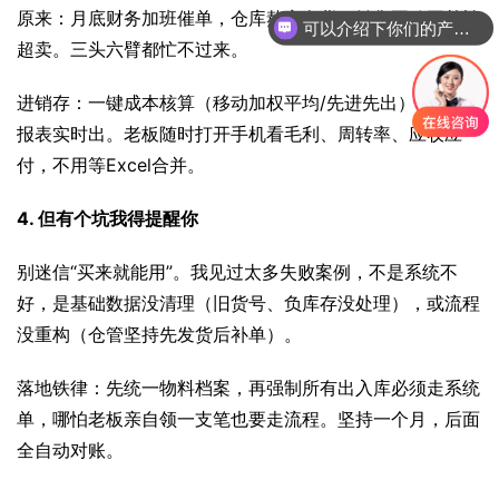
原来：月底财务加班催单，仓库熬夜盘货，销售不敢开单怕
可以介绍下你们的产品么
超卖。三头六臂都忙不过来。
你们是怎么收费的呢
进销存：一键成本核算（移动加权平均/先进先出），利润
报表实时出。老板随时打开手机看毛利、周转率、应收应
付，不用等Excel合并。
4. 但有个坑我得提醒你
别迷信“买来就能用”。我见过太多失败案例，不是系统不
好，是基础数据没清理（旧货号、负库存没处理），或流程
没重构（仓管坚持先发货后补单）。
落地铁律：先统一物料档案，再强制所有出入库必须走系统
单，哪怕老板亲自领一支笔也要走流程。坚持一个月，后面
全自动对账。