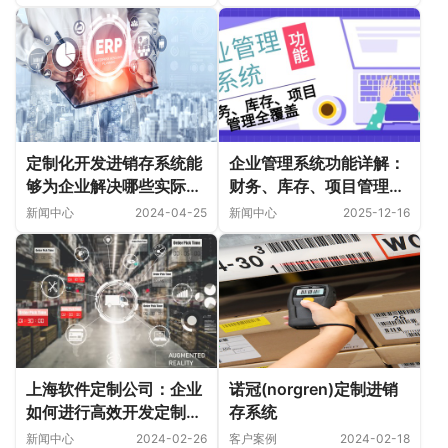
定制化开发进销存系统能
企业管理系统功能详解：
够为企业解决哪些实际问
财务、库存、项目管理全
题？
覆盖
新闻中心
2024-04-25
新闻中心
2025-12-16
上海软件定制公司：企业
诺冠(norgren)定制进销
如何进行高效开发定制化
存系统
软件系统？
新闻中心
2024-02-26
客户案例
2024-02-18