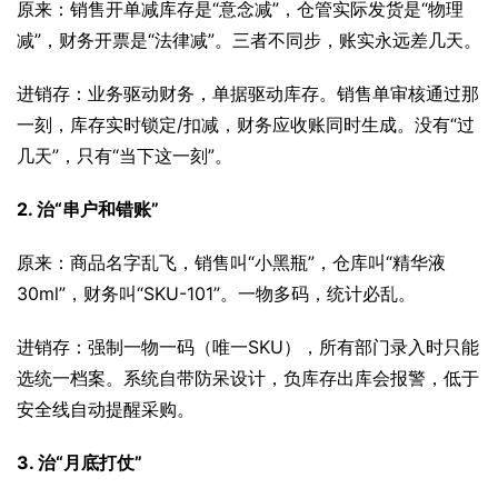
原来：销售开单减库存是“意念减”，仓管实际发货是“物理
减”，财务开票是“法律减”。三者不同步，账实永远差几天。
进销存：业务驱动财务，单据驱动库存。销售单审核通过那
一刻，库存实时锁定/扣减，财务应收账同时生成。没有“过
几天”，只有“当下这一刻”。
2. 治“串户和错账”
原来：商品名字乱飞，销售叫“小黑瓶”，仓库叫“精华液
30ml”，财务叫“SKU-101”。一物多码，统计必乱。
进销存：强制一物一码（唯一SKU），所有部门录入时只能
选统一档案。系统自带防呆设计，负库存出库会报警，低于
安全线自动提醒采购。
3. 治“月底打仗”