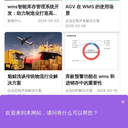
wms智能库存管理系统开
AGV 在 WMS 的使用场
发：助力制造业打造高效
景
库房
新闻中心
2024-04-03
企业定制开发解决方案
2025-02-08
魁鲸浅谈传统物流行业解
库龄预警功能在 wms 和
决方案
进销存中的重要性
企业定制开发解决方案
企业ERP解决方案
2024-03-16
2022-12-01
×
欢迎来到本网站，请问有什么可以帮您？
Copyright © 2019-2026 上海魁鲸科技 版权所有
沪ICP备
2022006157号-1