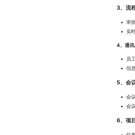
3、流
审
实
4、通
员
信
5、会
会
会
6、项
任