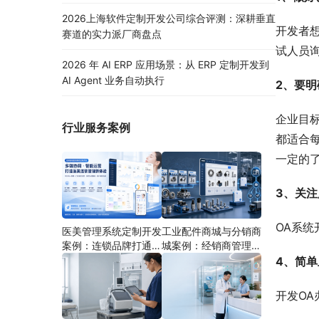
2026上海软件定制开发公司综合评测：深耕垂直
开发者
赛道的实力派厂商盘点
试人员
2026 年 AI ERP 应用场景：从 ERP 定制开发到
AI Agent 业务自动执行
2、要
企业目
行业服务案例
都适合
一定的
3、关
OA系
医美管理系统定制开发
工业配件商城与分销商
案例：连锁品牌打通多
城案例：经销商管理系
端协同
统如何分期建设
4、简
开发O