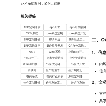
ERP 系统案例：如何
案例
通过工时汇报与工单管
理提升项目执行效率
相关标签
APP定制开发
app开发
app开发案例
CRM系统
crm系统定制
crm系统开发
二、O
ERP定制开发
ERP系统
ERP系统定制多少钱一套
ERP系统案例
ERP软件开发
OA办公系统开发
1、信
WMS
wms系统
上海app开发公司
上海软件开发公司
仓库管理系统
企业管理系统
内
企业级应用开发服务案例
小程序定制开发
小程序开发
物联网
生产制造管理系统
生产制造行业案例
信
电商系统
电商行业案例
系统定制开发案例
2、文
软件定制开发
软件系统定制开发
进销存系统
文
共