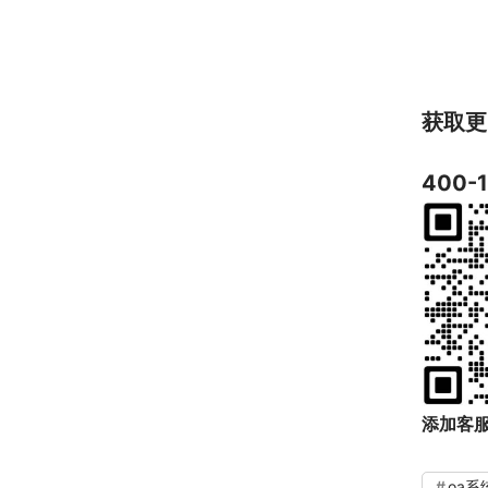
获取更
400-
添加客
oa系