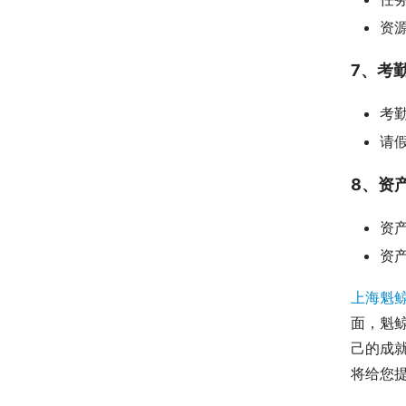
资
7、考
考
请
8、资
资
资
上海魁
面，魁
己的成
将给您