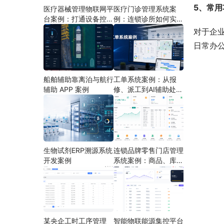
5、常用
医疗器械管理物联网平
医疗门诊管理系统案
台案例：打通设备控
例：连锁诊所如何实现
制、状态采集与远程运
多门店协同运营
对于企
维
日常办
船舶辅助靠离泊与航行
工单系统案例：从报
辅助 APP 案例
修、派工到AI辅助处理
的定制开发方案
生物试剂ERP溯源系统
连锁品牌零售门店管理
开发案例
系统案例：商品、库
存、会员和门店运营如
何打通
某央企工时工序管理
智能物联能源集控平台