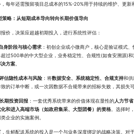
，每年还需预留项目总成本的15%-20%用于持续的维护、更
选型策略：从短期成本导向转向长期价值导向
同报价，决策应超越初期投入，进行系统性评估：
确自身阶段与核心需求
：初创企业或小微商户，核心是验证模式、快
超过500单的中大型企业，业务稳定性、合规性(如食安溯源)
解决方案
。
度评估隐性成本与风险
：将
数据安全、系统稳定性、合规支持
和供
导致的订单中断，或一次因数据不合规带来的招标失败，其损失
算长期投资回报
：一套优秀系统带来的价值体现在显性的
人力节省
优化和进入高端市场（如政府集采、大型团餐）的资格
。选择时
同类企业的实施案例。
言
，生鲜配送系统的投入是一个与业务深度绑定的战略决策。对