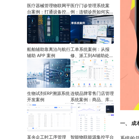
医疗器械管理物联网平
医疗门诊管理系统案
台案例：打通设备控
例：连锁诊所如何实现
制、状态采集与远程运
多门店协同运营
维
船舶辅助靠离泊与航行
工单系统案例：从报
辅助 APP 案例
修、派工到AI辅助处理
的定制开发方案
生物试剂ERP溯源系统
连锁品牌零售门店管理
开发案例
系统案例：商品、库
存、会员和门店运营如
何打通
一、 成
某央企工时工序管理
智能物联能源集控平台
系统的