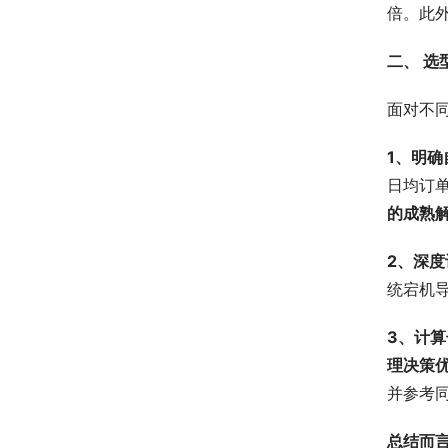
倍。此外
二、 
面对不
1、明
日均订单
的成熟
2、深
统宕机
3、计
理决策
并参考
总结而