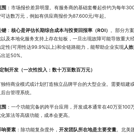
范围
：市场报价差异明显。有服务商的基础套餐起价约为每年300
可达数万元，例如有供应商报价为87.600元/年起。
关键
：
核心是评估长期综合成本与投资回报率（ROI）
。部分方
性
以及本地化服务支持上存在短板，一旦出现故障可能导致重大
定性(可用性达99.9%以上)和全链路能力，能帮助企业实现
人效
出近50%。
全定制开发（一次性投入：数十万至数百万元）
有独特商业模式或计划打造独立品牌平台的大型企业。需要组建
及后台管理系统。
范围
：一个功能完备的跨平台应用，开发成本通常在40万至100
优化算法等高级功能，成本会更高。
影响要素
：除功能复杂度外，
开发团队所在地是主要变量
。北美