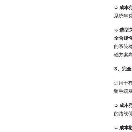
➭ 
成本
系统年费
➭ 
选型
全合规
的系统稳
础方案高
3、完
适用于
骑手端
➭ 
成本
的路线
➭ 
成本