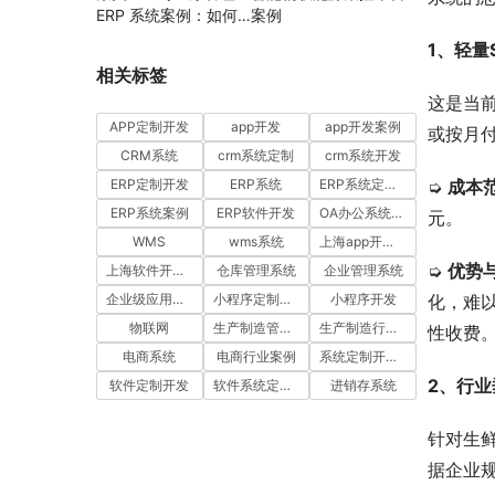
ERP 系统案例：如何
案例
通过工时汇报与工单管
1、轻量
理提升项目执行效率
相关标签
这是当
APP定制开发
app开发
app开发案例
或按月
CRM系统
crm系统定制
crm系统开发
➭ 
成本
ERP定制开发
ERP系统
ERP系统定制多少钱一套
ERP系统案例
ERP软件开发
OA办公系统开发
元。
WMS
wms系统
上海app开发公司
➭ 
优势
上海软件开发公司
仓库管理系统
企业管理系统
化，难
企业级应用开发服务案例
小程序定制开发
小程序开发
物联网
生产制造管理系统
生产制造行业案例
性收费
电商系统
电商行业案例
系统定制开发案例
2、行业
软件定制开发
软件系统定制开发
进销存系统
针对生
据企业