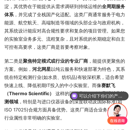
淀，其优势在于能提供从需求调研到持续运维的
全周期服务
体系
，并完成了全栈国产化适配。这类厂商通常服务于电力
能源、航空航天、高端制造等领域的头部企业与政府机构，
其系统设计能应对高合规性要求和复杂的项目管理。如果您
的实验室业务多元、流程复杂，且对系统的长期稳定和自主
可控有高要求，这类厂商是首要考察对象。
第二类是
聚焦特定模式或行业的专业厂商
，能提供更聚焦的
方案。例如，
河北网星
以纯云服务和快速部署为特色，其系
统在特定检测行业(如水质、纺织品)有较深积累，适合希望
快速上线、降低初期IT投入的中小实验室。而像
赛默飞
（Thermo Scientific）
 这样的国际品牌，则在
高端精密检
可以介绍下你们的产品么
测领域
，特别是与进口仪器设备的深度联动及国际标准(如
ISO 17025)合规方面具备优势。这类厂商适合业务模式或
行业属性非常明确的实验室。