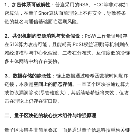
1、加密体系可破解性
：普遍采用的RSA、ECC等非对称加
密算法，在量子Shor算法面前理论上不再安全，导致整条
链的签名与通信基础面临远期风险。
2、共识机制的资源消耗与安全假设
：PoW(工作量证明)存
在51%算力攻击可能，且能耗高;PoS(权益证明)等机制则依
赖经济模型与中心化假设。二者在分布式、互信度低的冷链
多主体网络中均存在妥协。
3、数据存储的静态性
：链上数据通过哈希函数按时间顺序
链接，本质是
空间上的静态存储
。一旦某个区块被通过算力
或协议漏洞篡改(尽管难度大)，其后续哈希链将失效，但攻
击在理论上仍存在窗口期。
二、量子区块链的核心技术组件与增强原理
量子区块链并非简单叠加，而是通过量子信息科技重构关键