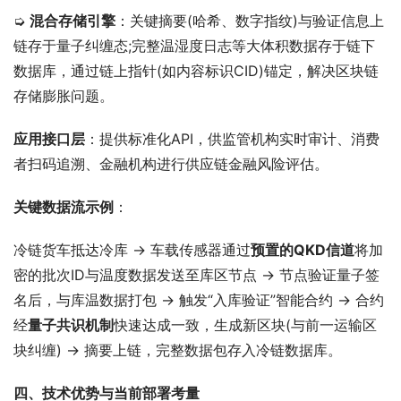
➭ 
混合存储引擎
：关键摘要(哈希、数字指纹)与验证信息上
链存于量子纠缠态;完整温湿度日志等大体积数据存于链下
数据库，通过链上指针(如内容标识CID)锚定，解决区块链
存储膨胀问题。
应用接口层
：提供标准化API，供监管机构实时审计、消费
者扫码追溯、金融机构进行供应链金融风险评估。
关键数据流示例
：
冷链货车抵达冷库 → 车载传感器通过
预置的QKD信道
将加
密的批次ID与温度数据发送至库区节点 → 节点验证量子签
名后，与库温数据打包 → 触发“入库验证”智能合约 → 合约
经
量子共识机制
快速达成一致，生成新区块(与前一运输区
块纠缠) → 摘要上链，完整数据包存入冷链数据库。
四、技术优势与当前部署考量