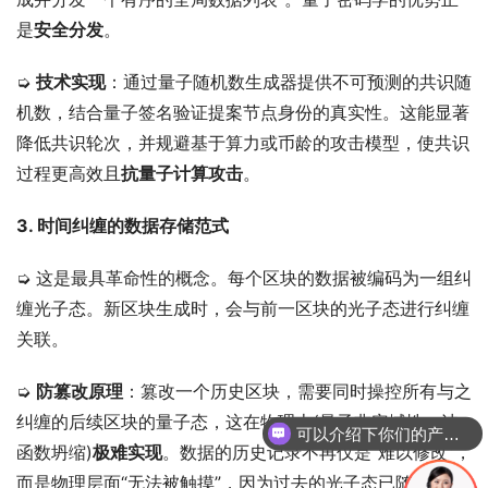
是
安全分发
。
➭ 
技术实现
：通过量子随机数生成器提供不可预测的共识随
机数，结合量子签名验证提案节点身份的真实性。这能显著
降低共识轮次，并规避基于算力或币龄的攻击模型，使共识
过程更高效且
抗量子计算攻击
。
3. 时间纠缠的数据存储范式
➭ 这是最具革命性的概念。每个区块的数据被编码为一组纠
缠光子态。新区块生成时，会与前一区块的光子态进行纠缠
关联。
➭ 
防篡改原理
：篡改一个历史区块，需要同时操控所有与之
纠缠的后续区块的量子态，这在物理上(量子非定域性、波
可以介绍下你们的产品么
函数坍缩)
极难实现
。数据的历史记录不再仅是“难以修改”，
而是物理层面“无法被触摸”，因为过去的光子态已随时间演