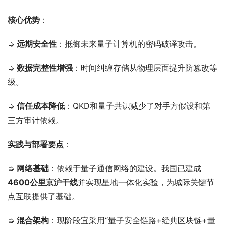
核心优势
：
➭ 
远期安全性
：抵御未来量子计算机的密码破译攻击。
➭ 
数据完整性增强
：时间纠缠存储从物理层面提升防篡改等
级。
➭ 
信任成本降低
：QKD和量子共识减少了对手方假设和第
三方审计依赖。
实践与部署要点
：
➭ 
网络基础
：依赖于量子通信网络的建设。我国已建成
4600公里京沪干线
并实现星地一体化实验，为城际关键节
点互联提供了基础。
➭ 
混合架构
：现阶段宜采用“量子安全链路+经典区块链+量