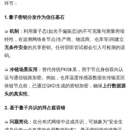
环节：
1. 量子密钥分发作为信任基石
➭ 
机制
：利用量子态(如光子偏振态)的不可克隆与测量坍缩
特性，在追溯网络各节点(生产商、物流商、仓库等)间建立
无条件安全
的共享密钥。任何窃听尝试都会引入可检测的误
码。
➭ 
冷链场景应用
：替代传统PKI体系，用于节点身份双向认
证与通信链路加密。例如，仓库温度传感器数据在传输至区
块链节点前，已通过QKD生成的密钥加密，确保
上行数据源
头的真实性
。
2. 基于量子共识的拜占庭容错
➭ 
问题简化
：在分布式网络中达成共识，可抽象为“安全生
成并分发一个有序的全局数据列表”。量子密码学的优势正