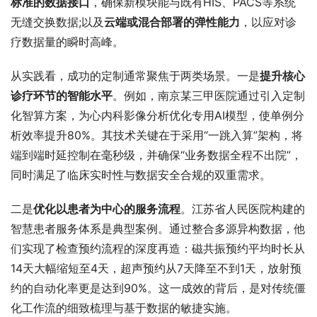
标准的数据接口
，确保新模块能与既有HIS、PACS等系统
无缝交换数据;以及
云端或混合部署的弹性能力
，以应对诊
疗数据量的瞬时高峰。
从实践看，成功的定制通常聚焦于两类场景。一是
提升核心
诊疗环节的智能水平
。例如，南京某三甲医院通过引入定制
化智算方案，为心内科影像分析优化专用AI模型，使单例分
析效率提升80%。其技术关键在于采用“一跳入算”架构，将
端到端时延控制在毫秒级，并确保“业务数据全程不出院”，
同时满足了临床实时性与数据安全合规的双重需求。
二是
优化以患者为中心的服务流程
。江苏省人民医院构建的
智慧患者服务体系是典型案例。通过整合多源异构数据，他
们实现了检查预约流程的深度再造：磁共振预约平均时长从
14天大幅缩短至4天，超声预约从7天降至不到1天，放射预
约的自动化率更是达到90%。这一成效的背后，是对传统僵
化工作流的细致梳理与基于数据的敏捷实施。