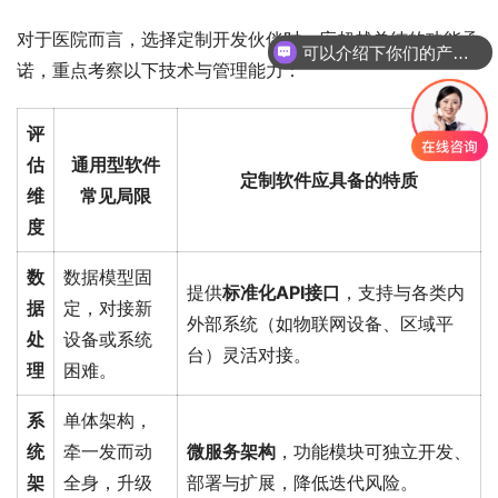
对于医院而言，选择定制开发伙伴时，应超越单纯的功能承
可以介绍下你们的产品么
诺，重点考察以下技术与管理能力：
评
估
通用型软件
定制软件应具备的特质
维
常见局限
度
数
数据模型固
提供
标准化API接口
，支持与各类内
据
定，对接新
外部系统（如物联网设备、区域平
处
设备或系统
台）灵活对接。
理
困难。
系
单体架构，
统
牵一发而动
微服务架构
，功能模块可独立开发、
架
全身，升级
部署与扩展，降低迭代风险。