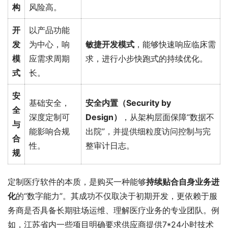
构
风险高。
开
以产品功能
发
为中心，响
敏捷开发模式
，能够快速响应临床需
模
应需求周期
求，进行小步快跑式的持续优化。
式
长。
安
基础安全，
安全内置（Security by
全
深度定制可
Design）
，从架构层面保障“数据不
与
能影响合规
出院”，并提供细粒度访问控制与完
合
性。
整审计日志。
规
定制医疗软件的本质，是购买一种能够
持续贴合自身业务进
化
的“数字能力”。其成功不仅取决于初期开发，更依赖于服
务商是否具备长期驻场运维、理解医疗业务的专业团队。例
如，江苏省内一些项目明确要求供应商提供7*24小时技术