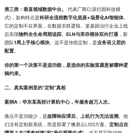
第三类：垂直领域数据中台。
 代表厂商C(原衍因科技模
式)，架构特点是
科研全流程数字化底座+场景化AI智能体
。
它的定制不在界面，在数据关联逻辑。某基因治疗企业上线
后实现
物料全生命周期追踪、ELN与库存模块双向打通
，新
团队
1周上手核心模块
。这不是传统定制，是
业务语义层的
配置
。
你的第一个决策不是选功能，是选你的实验室愿意被哪种逻
辑约束。
二、真实案例里的“定制”真相
案例A：华东某高校计算机中心，年服务超万人次。
痛点不是功能少，是
故障响应滞后、上机行为无法追溯
。他
们没有定制新系统，而是部署了噢易云LISS方案。
定制点在
哪里？在“课表对接”和“座位视图生成”
。这不是写新功能，