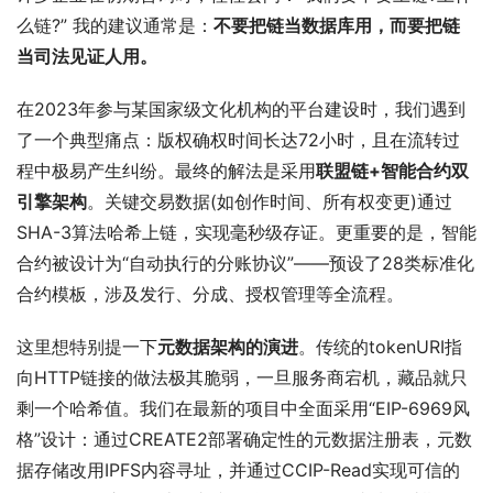
么链?” 我的建议通常是：
不要把链当数据库用，而要把链
当司法见证人用。
在2023年参与某国家级文化机构的平台建设时，我们遇到
了一个典型痛点：版权确权时间长达72小时，且在流转过
程中极易产生纠纷。最终的解法是采用
联盟链+智能合约双
引擎架构
。关键交易数据(如创作时间、所有权变更)通过
SHA-3算法哈希上链，实现毫秒级存证。更重要的是，智能
合约被设计为“自动执行的分账协议”——预设了28类标准化
合约模板，涉及发行、分成、授权管理等全流程。
这里想特别提一下
元数据架构的演进
。传统的tokenURI指
向HTTP链接的做法极其脆弱，一旦服务商宕机，藏品就只
剩一个哈希值。我们在最新的项目中全面采用“EIP-6969风
格”设计：通过CREATE2部署确定性的元数据注册表，元数
据存储改用IPFS内容寻址，并通过CCIP-Read实现可信的