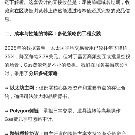
链下解析。这套设计的直接收益是：即使前端域名过期，收
藏家在区块链浏览器上依然能通过哈希值还原完整的藏品信
息。
二、成本与性能的博弈：多链策略的工程实践
2025年的数据表明，以太坊平均交易费用已较往年下降约
35%，降至每笔3.78美元。但对于需要高频交互或批量空投
的场景，Gas费依然是不小的负担。我们在服务某游戏公司
时，采用了
分层多链策略
：
➭ 
以太坊主网
：仅部署核心版权资产和重要节点的存证合
约，确保司法效力和品牌背书。
➭ 
Polygon侧链
：承担日常交易、道具流转等高频操作，
Gas费几乎可忽略不计。
➭ 
跨链桥接协议
：自主研发的跨链方案支持12条公链资产