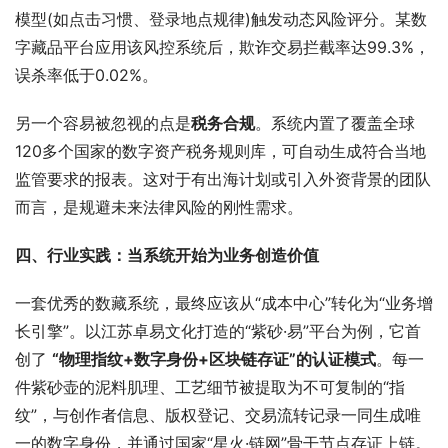
模型(如点击习惯、登录地点规律)触发动态风险评分。某数
字藏品平台应用该风控系统后，欺诈交易拦截率达99.3%，
误杀率低于0.02%。
另一个容易被忽视的点是
税务合规
。系统内置了覆盖全球
120多个国家的数字资产税务规则库，可自动生成符合当地
监管要求的报表。这对于有出海计划或引入外资背景的团队
而言，是规避未来法律风险的刚性需求。
四、行业实践：当系统开始为业务创造价值
一套优秀的数藏系统，最终应该从“成本中心”转化为“业务增
长引擎”。以江苏卓易文化打造的“紫砂·易”平台为例，它首
创了 
“物理指纹+数字身份+区块链存证”的认证模式
。每一
件紫砂壶的泥料肌理、工艺细节被提取为不可复制的“指
纹”，与创作者信息、版权登记、交易流转记录一同生成唯
一的数字身份，并通过国家“星火·链网”骨干节点存证上链。