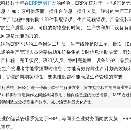
鲸科技数十年在
ERP定制开发
的经验，ERP系统对于一些场景是
信息？ 如：原料供应商、操作台信息、操作人员、经过的生产工
对于生产过程中如何防止组件装配错误、生产流程错误、产品混装
需的生产质量比率、可能的货物交付时间、 生产线和加工设备有
业问题是无能为力的。
讲当ERP下达的工单到达工厂后，生产线便是以工单、批次（B
现场的生产管理人员需要借助系统采集的实时信息辅助决策，例
生产排程、完工状况、班组/人员、物料完整率、设备维护、品质
系统生产管理者才能掌握即时信息，才能有效保障生产计划高效顺利
划，管理的周期实时性、要素维度都不能满足生产管理的需要；
执行系统（MES）是一种基于软件的解决方案，旨在监控和控制制造业中
RP）和实际制造操作之间起桥梁作用，确保信息流的无缝衔接。 MES通
帮助制造企业提高生产效率、减少浪费并最大化产出。
企业的运营管理系统之于ERP，等同于企业财务面向的大脑，ER
度需求。