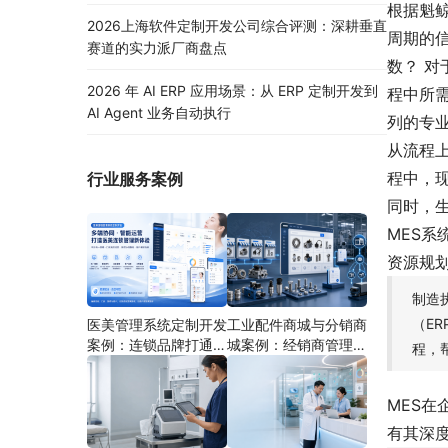
根据魁
2026上海软件定制开发公司综合评测：深耕垂直
周期的
赛道的实力派厂商盘点
数？ 
2026 年 AI ERP 应用场景：从 ERP 定制开发到
程中所
AI Agent 业务自动执行
列的专
从流程上
程中，
行业服务案例
同时，
MES
资源规
制造
（E
医美管理系统定制开发
工业配件商城与分销商
案例：连锁品牌打通多
城案例：经销商管理系
程，
端协同
统如何分期建设
MES在
有其深