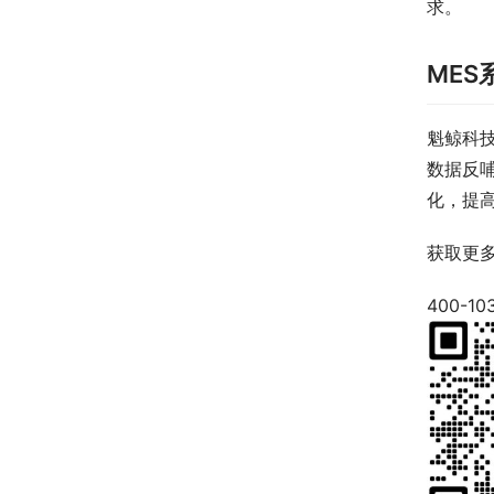
求。
MES
魁鲸科技
数据反
化，提
获取更
400-10