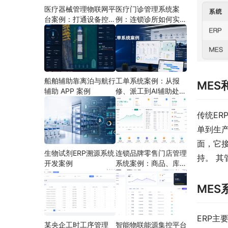
医疗器械管理物联网平
医疗门诊管理系统案
台案例：打通设备控
例：连锁诊所如何实现
制、状态采集与远程运
多门店协同运营
维
船舶辅助靠离泊与航行
工单系统案例：从报
MES
辅助 APP 案例
修、派工到AI辅助处理
的定制开发方案
传统ER
单到生产
面，它
生物试剂ERP溯源系统
连锁品牌零售门店管理
持。 
开发案例
系统案例：商品、库
存、会员和门店运营如
何打通
MES
ERP主
某央企工时工序管理
智能物联能源集控平台