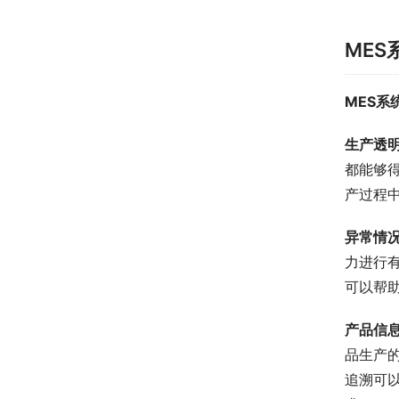
MES
MES
生产透
都能够
产过程
异常情
力进行
可以帮
产品信
品生产
追溯可