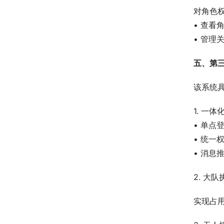
对角色
• 查看
• 管理
五、第
该系统
1. 一
• 单点
• 统一
• 消息
2. 大
实现占