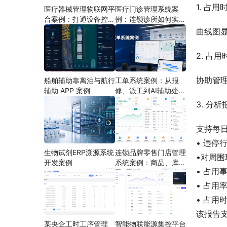
1. 占
医疗器械管理物联网平
医疗门诊管理系统案
台案例：打通设备控
例：连锁诊所如何实现
制、状态采集与远程运
多门店协同运营
曲线图
维
2. 占
协助管
船舶辅助靠离泊与航行
工单系统案例：从报
辅助 APP 案例
修、派工到AI辅助处理
的定制开发方案
3. 分
支持每
• 违停
生物试剂ERP溯源系统
连锁品牌零售门店管理
•对周围
开发案例
系统案例：商品、库
• 占用
存、会员和门店运营如
何打通
• 占用
• 占用
该报告
某央企工时工序管理
智能物联能源集控平台