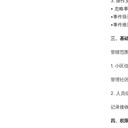
3. 操作
• 忽略
•事件
•事件
三、基
管辖范
1. 小
管理社
2. 人
记录接
四、权