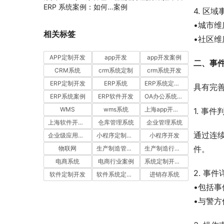
ERP 系统案例：如何
案例
4. 区
通过工时汇报与工单管
•城市
理提升项目执行效率
相关标签
•社区
APP定制开发
app开发
app开发案例
二、事
CRM系统
crm系统定制
crm系统开发
ERP定制开发
ERP系统
ERP系统定制多少钱一套
具有完
ERP系统案例
ERP软件开发
OA办公系统开发
WMS
wms系统
上海app开发公司
1. 事
上海软件开发公司
仓库管理系统
企业管理系统
通过连
企业级应用开发服务案例
小程序定制开发
小程序开发
件。
物联网
生产制造管理系统
生产制造行业案例
电商系统
电商行业案例
系统定制开发案例
2. 事
软件定制开发
软件系统定制开发
进销存系统
•包括
•与警方