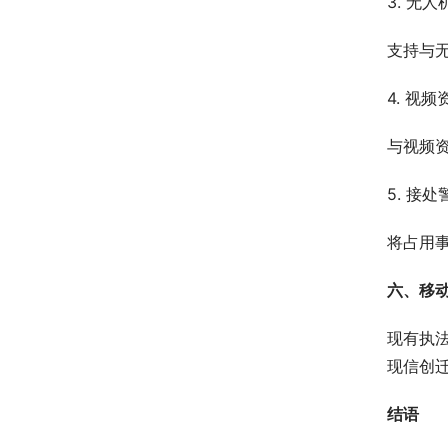
3. 无
支持与
4. 视
与视频资
5. 接
将占用
六、移
现有执
现信创
结语