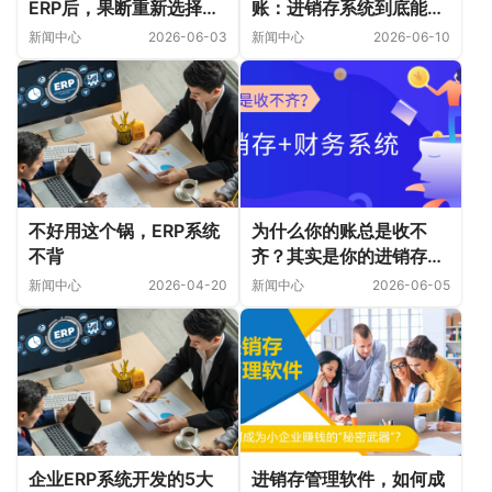
ERP后，果断重新选择
账：进销存系统到底能解
ERP定制系统？
决多少问题？
新闻中心
2026-06-03
新闻中心
2026-06-10
不好用这个锅，ERP系统
为什么你的账总是收不
不背
齐？其实是你的进销存和
财务系统没做到位！
新闻中心
2026-04-20
新闻中心
2026-06-05
企业ERP系统开发的5大
进销存管理软件，如何成