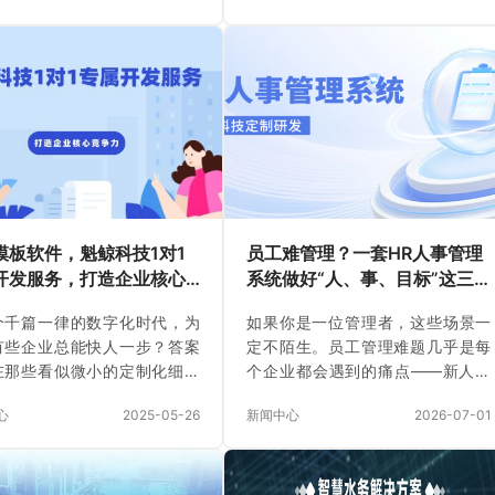
个合同审批，抱着厚厚的文件
是依靠传统展会、邮件跟单的存量
层找领导签字？或者，想查上
博弈，另一侧则是依托数字科技驱
的采购申请到哪一步了，翻遍
动的效能革命与全球增量市场。 面
录还是找不到…… 最扎心的
对人力成本上升、供应链协同困
明明是员工走流程，最后变成
难、客户需求碎片化以及跨境电商
者兜底救火。耗费大量时间人
规则多变等挑战，外贸企业的数字
效率极低，还容易滋生推诿、
化转型早已不是“选择题”，而是关乎
、管理漏洞。 这种为了一个
生存与发展的“必答题”。 作为国内
个名而“跑断腿”的旧时代，早
领先的企业数字化服务商，魁鲸科
结束了。 也有很多企业上线普
技凭借多年的技术沉淀与行业洞
模板软件，魁鲸科技1对1
员工难管理？一套HR人事管理
A后发现，依旧治标不治本：通
察，推出了专为外贸业态打造的
开发服务，打造企业核心
系统做好“人、事、目标”这三
板水土…
一…
力
点，团队效率直线上升！
个千篇一律的数字化时代，为
如果你是一位管理者，这些场景一
有些企业总能快人一步？答案
定不陌生。员工管理难题几乎是每
在那些看似微小的定制化细节
个企业都会遇到的痛点——新人上
当大多数公司还在勉强套用标
手慢、老人难调动、跨部门协作效
心
2025-05-26
新闻中心
2026-07-01
件时，领军企业早已意识到：
率低、考核形同虚设…… 传统的管
的数字化竞争力，来源于那些
理方式已经难以应对当下复杂的用
0%贴合自身业务特性的专属系
工环境和年轻一代员工的需求。那
魁鲸科技深谙”量身定制”的力
么，有没有一种方法可以系统性地