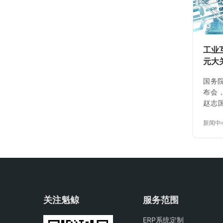
图或者
台，
态，
及最
工业
及时
元大
合…
国务
布会
赵志
机构
新闻中
模目
一季
为全
社
https
x-
origi
关注魁鲸
服务范围
eeba
d2b4_
ERP系统定制