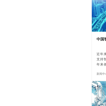
量，我
用深
准打
码都
一次
城河
只有
中国
近年
支持
年来
供排
新闻中
息管
户、
见肘
构都
管理的
慧水
大数