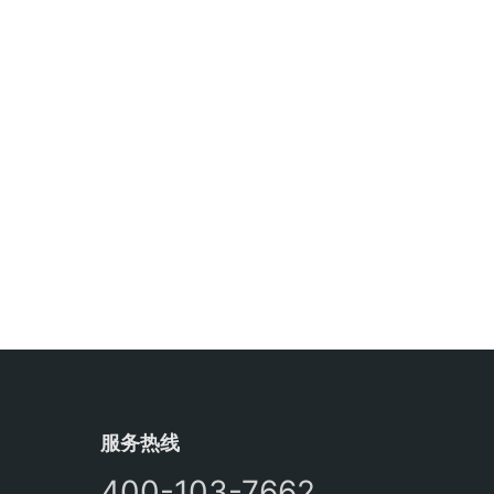
个层次的技术和设备集成。首先，
通过布设在水体中的传感器实时采
集关键数据，如溶解氧、pH值、浊
度、氧化还原电位等。接着，这些
数据被传输到云平台进行存储和分
析。最终，系统…
服务热线
400-103-7662