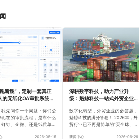
闻
“跑断腿”，定制一套真正
深耕数字科技，助力产业升
人的无纸化OA审批系统，
级：魁鲸科技一站式外贸企业
有多香！
的数字化解决方案！
，我先问你一个问题：你们公
数字化转型，外贸企业的必答题，
部现在的审批流程，是靠什么
魁鲸科技的满分答卷！ 2026年，外
？钉钉、企微、还是纸质单？
贸行业已不再是简单的“买全球、卖
还在为了一份报销单，在财务
全球”。产业升级的迫切需求，将外
心
2026-05-15
新闻中心
2026-06-29
自己的工位之间来回奔波？为
贸企业推向了“数字分水岭”——一侧