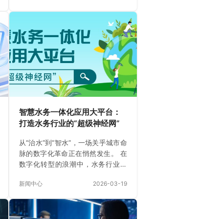
的广告和案例让人眼花缭乱。有人
说大厂靠谱，有人说小公司灵活，
有人说定制开发才是王道，有人说
SaaS产品性价比更高…… 究竟该怎
么选？ 这个问题没有标准答案，但
有一个核心原则：适合的才是最好
的。 01 为什么在上海选系统开发，
比想象中更难？（痛点分析） 上海
作为中国经济中心，企业数字化需
求呈现明显的“三高”特征： 人力成
智慧水务一体化应用大平台：
本高： 企业希望通过系统…
打造水务行业的“超级神经网”
从“治水”到“智水”，一场关乎城市命
脉的数字化革命正在悄然发生。 在
数字化转型的浪潮中，水务行业作
为城市生命线的重要一环，正面临
新闻中心
2026-03-19
着前所未有的挑战与机遇。 管网漏
损控制难、厂站网河联动滞后、跨
部门数据共享壁垒、运营成本居高
不下……这些痛点，如同城市“血脉”