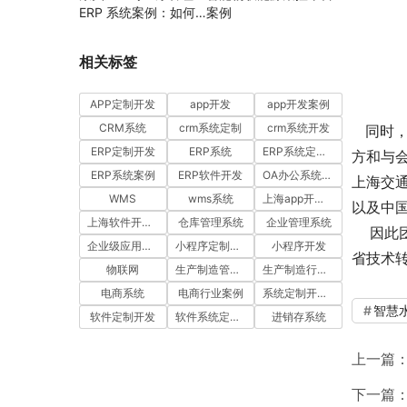
ERP 系统案例：如何
案例
通过工时汇报与工单管
理提升项目执行效率
相关标签
APP定制开发
app开发
app开发案例
CRM系统
crm系统定制
crm系统开发
同时，
ERP定制开发
ERP系统
ERP系统定制多少钱一套
方和与
ERP系统案例
ERP软件开发
OA办公系统开发
上海交
WMS
wms系统
上海app开发公司
以及中
上海软件开发公司
仓库管理系统
企业管理系统
因此团
企业级应用开发服务案例
小程序定制开发
小程序开发
省技术
物联网
生产制造管理系统
生产制造行业案例
电商系统
电商行业案例
系统定制开发案例
智慧
软件定制开发
软件系统定制开发
进销存系统
上一篇
下一篇