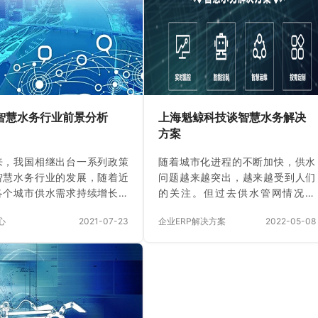
们摒弃”一刀切”的标准方案，
解决这些问题？ 在我接触的案例
度定制的技术解决方案为您精
里，80%的“难管”其实是“信息黑洞”
造商业壁垒——每一行专属代
和“目标错位”造成的。一套好用的
是您不可复制的竞争优势，每
HR人事管理系统，通过“人、事、目
流程优化都在加固您的商业护
标”三个维度的闭环管理，能让团队
。在这里，没有将就的方案，
效率实现质的飞跃。 魁鲸科技是这
为您而生的数字战斗力…
样做的： 管好“人”：从“管住”到“激
智慧水务行业前景分析
上海魁鲸科技谈智慧水务解决
活” 很多管理者对“管…
方案
来，我国相继出台一系列政策
随着城市化进程的不断加快，供水
智慧水务行业的发展，随着近
问题越来越突出，越来越受到人们
各个城市供水需求持续增长，
的关注。但过去供水管网情况不
水管网迅速扩张，而传统的信
明，改造资金投入不足，供水管网
心
2021-07-23
企业ERP解决方案
2022-05-08
理方式面对分散的管网、用
管理困难，管道爆炸等重大事故时
泵站、水厂管理要求日趋捉襟
有发生。这些情况对用户的水质有
，因而各大水务相关企业和机
很大影响。此外，几乎每天都有严
需要建立一个支撑整个供排水
重的泄漏。 主要原因如下： （1）
智慧水务平台。 1、定义 智
供水管网缺乏专业的分析和管理工
务是指运用物联网、云计算、
具。供水管网、智能水管理的各种
据、空间地理信息包括民用地
数据难以准确、系统地管理，也难