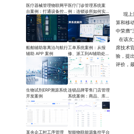
医疗器械管理物联网平
医疗门诊管理系统案
台案例：打通设备控
例：连锁诊所如何实现
现上海
制、状态采集与远程运
多门店协同运营
算和移
维
中荣膺
在该次
席技术
船舶辅助靠离泊与航行
工单系统案例：从报
辅助 APP 案例
修、派工到AI辅助处理
验，提
的定制开发方案
评价，最
生物试剂ERP溯源系统
连锁品牌零售门店管理
开发案例
系统案例：商品、库
存、会员和门店运营如
何打通
某央企工时工序管理
智能物联能源集控平台