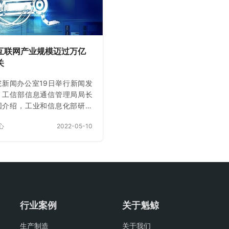
GIS地图等集成新一代智慧平
以随时掌握供水公司系统中的最新
实时感知水务系统的运行状
数据。缺乏一个能够支持供水管网
通过层层数据筛选、分类、以
管理和运行调度的决策管理、规划
终的快速分析对水务信息进行
设计系统平台； （2）许多系统独
互联网产业规模迈过万亿
处理，提供辅助决策支持，融
立运行，供应商和制造商不同，缺
关
乏管理供水网络数…
院新闻办公室19日举行新闻发
，工信部信息通信管理局局长
国介绍，工业和信息化部研究
数据显示，工业互联网产业规
心
2022-05-10
前已迈过了万亿元大关。今年
度工业互联网发展形势喜人，
年工作奠定了良好开局。新华
音视频部制作
://vodpub1.v.news.cn/yqfbz
nal/20220420/20220420f16
行业案例
关于魁鲸
d6089447bb65d16b3a7a8
ab176edf-8e3e-4fd7-
生产制造
关于我们