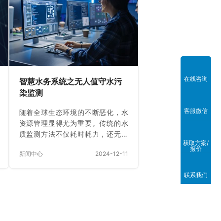
中的“血栓”，严重制约了水务企业的
管理效能和服务水平。 想要高效智
能化管控，智慧水务一体化应用大
平台必不可少，不再仅仅是单一系
统的叠加，而是成为城市水循环系
统的“数据大脑”，综合运用物联网、
大数据、人工智能、数字孪生等新
在线咨询
智慧水务系统之无人值守水污
技术，整合水务各类信息化系…
染监测
客服微信
随着全球生态环境的不断恶化，水
资源管理显得尤为重要。传统的水
质监测方法不仅耗时耗力，还无法
获取方案/
实现实时动态监控。在这种背景
报价
新闻中心
2024-12-11
下，智慧水务系统通过物联网
（IoT）技术应运而生。这些系统利
联系我们
用传感器、云计算和大数据分析技
术，对水资源进行24小时不间断的
监测和管理，从而实现高效、低耗
且无人值守的水污染监测。 解决方
案 智慧水务系统的构建通常涉及多