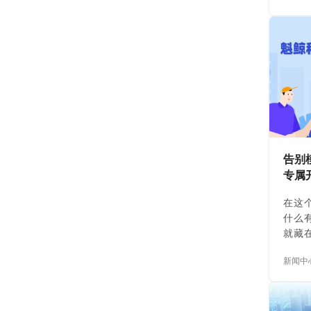
了一
夹逐
个月
了记
是：
管理
力，
拖延
章、一
就该
告别
通O
专属
用模
竞争
在这
什么
就藏
里。
新闻中
准软
真正
10
统。