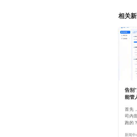
相关新
告别
能管
到底
首先
司内
跑的
如果
新闻中
部和