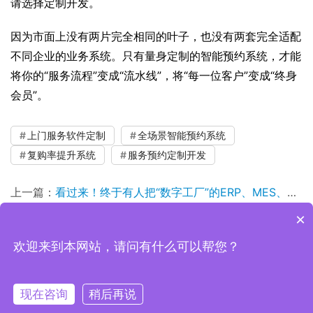
请选择定制开发。
因为市面上没有两片完全相同的叶子，也没有两套完全适配
不同企业的业务系统。只有量身定制的智能预约系统，才能
将你的“服务流程”变成“流水线”，将“每一位客户”变成“终身
会员”。
上门服务软件定制
全场景智能预约系统
复购率提升系统
服务预约定制开发
上一篇：
看过来！终于有人把“数字工厂”的ERP、MES、WMS的核心边界与联动方式讲透了！
×
下一篇：
一物一码！一款功能强大的溯源防伪营销系统，到底有多香！
欢迎来到本网站，请问有什么可以帮您？
Copyright © 2019-2026 上海魁鲸科技 版权所有
沪ICP备
2022006157号-1
现在咨询
稍后再说
电话
客服微信