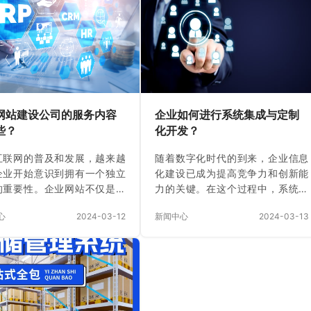
量人工操作，容易出错且耗时
智能技术与企业管理系统结合起
无法实现高效的入库管理。 库
来，实现全方位、全流程的管理。
理不准确：实时库存数据难以
智能化定制开发在充分理解客户需
，库存信息更新滞后，导致物
求的基础上，通过对企业管理系统
理不准确，影响生产计划的制
的优化和精细化管理，提高了企业
执行。 物料出库和发料效率
的运营效率和生产力，实现了企业
手动发料过程繁琐，容易出现
数字化转型。 首先，魁鲸科技智
网站建设公司的服务内容
企业如何进行系统集成与定制
发放错误，影响生产线物料供
能化定制开发可以根据企业的实际
些？
化开发？
需求进行定…
互联网的普及和发展，越来越
随着数字化时代的到来，企业信息
企业开始意识到拥有一个独立
化建设已成为提高竞争力和创新能
的重要性。企业网站不仅是一
力的关键。在这个过程中，系统集
示企业形象、产品或服务的平
成和定制化开发作为双重引擎，推
心
2024-03-12
新闻中心
2024-03-13
还是与潜在客户建立联系、提
动着企业实现数字化转型和信息化
牌知名度的有效途径。 然而，
升级。 系统集成是指将不同的软件
许多企业来说，如何建设一个
系统、硬件设备以及业务流程有机
、美观、功能强大的网站却是
地整合在一起，形成一个统一的信
难题。这时，企业网站建设公
息系统。通过系统集成，企业可以
出现就成为了解决这一问题的
实现各个部门之间的数据共享和流
。 一、企业网站建设公司的服
程协同，提高工作效率和管理水