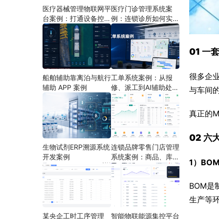
医疗器械管理物联网平
医疗门诊管理系统案
台案例：打通设备控
例：连锁诊所如何实现
制、状态采集与远程运
多门店协同运营
维
01 
很多企
船舶辅助靠离泊与航行
工单系统案例：从报
辅助 APP 案例
修、派工到AI辅助处理
与车间
的定制开发方案
真正的M
02 
生物试剂ERP溯源系统
连锁品牌零售门店管理
开发案例
系统案例：商品、库
1）BO
存、会员和门店运营如
何打通
BOM是
生产等
某央企工时工序管理
智能物联能源集控平台