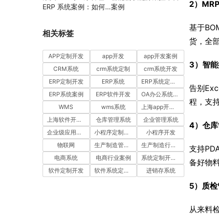
2）MR
ERP 系统案例：如何
案例
通过工时汇报与工单管
理提升项目执行效率
基于B
相关标签
货，全
APP定制开发
app开发
app开发案例
3）智
CRM系统
crm系统定制
crm系统开发
ERP定制开发
ERP系统
ERP系统定制多少钱一套
告别E
ERP系统案例
ERP软件开发
OA办公系统开发
程，支
WMS
wms系统
上海app开发公司
上海软件开发公司
仓库管理系统
企业管理系统
4）仓库
企业级应用开发服务案例
小程序定制开发
小程序开发
物联网
生产制造管理系统
生产制造行业案例
支持P
电商系统
电商行业案例
系统定制开发案例
备好物
软件定制开发
软件系统定制开发
进销存系统
5）质
从来料检