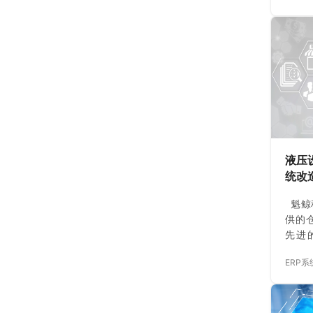
压，
文将
设计
涂料
业具
性，
键。
库存
强企
业，
液压
限制
统改
统定
魁鲸
供的
先进
案，
ERP
性及
程中
功能
杂，