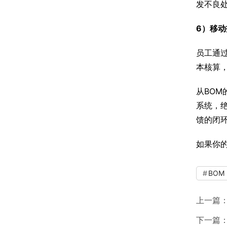
发不良
6）移
员工通
本核算
从BO
系统，
馈的闭
如果你
BOM
上一篇
下一篇