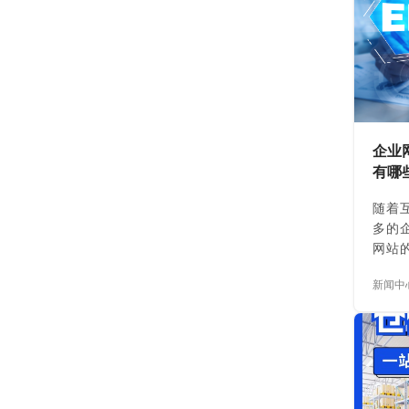
赖大
长，
存管
获取
料管
定和
低：
企业
物料
有哪
应的…
随着
多的
网站
个展
新闻中
台，
高品
对于
专业
一个
司的
关键