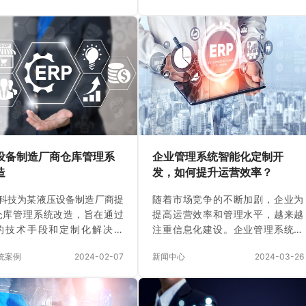
并确保产品的安全与质量。本
理，提高企业的整体运营效率，降
深入探讨涂料行业仓储系统的
低企业的运营成本，实现企业的数
思路，突出定制重要性。 一、
字化和信息管理，帮助中小企业实
行业仓储系统的重要性 涂料行
现以客户为中心的数字化转型。
有高度的竞争性和产品多样
一、采购管理 企业的采购管理直接
这使得仓储管理变得复杂而关
关系到仓库存货的数量和存货的种
有效的仓储系统设计可以优化
类。如果采购管理得当，那么仓库
水平，提升物流效率，从而增
货存的品种和数量就会处于合理状
业的市场反应速度。在涂料行
态，并且在仓库的高峰期也能保证
由于产品的特殊性（如有效期
货品安全存储。反之，如果采购管
设备制造厂商仓库管理系
企业管理系统智能化定制开
、需要特定储存条件等），系
理失当，那么货品和数量将会急遽
造
发，如何提升运营效率？
制显得尤为重要。…
波动，甚至出现堆积…
科技为某液压设备制造厂商提
随着市场竞争的不断加剧，企业为
仓库管理系统改造，旨在通过
提高运营效率和管理水平，越来越
的技术手段和定制化解决方
注重信息化建设。企业管理系统作
大幅提升仓库运营效率、准确
为企业信息化建设中的核心设施之
系统案例
2024-02-07
新闻中心
2024-03-26
透明度。以下是我们在改造过
一，扮演着至关重要的角色。而智
解决的关键业务痛点及实现的
能化定制开发，则是提升企业管理
改进： 业务痛点 入库流程复
系统效率的重要手段。 企业管理
效率低下：传统的入库流程依
系统智能化定制开发，是指将人工