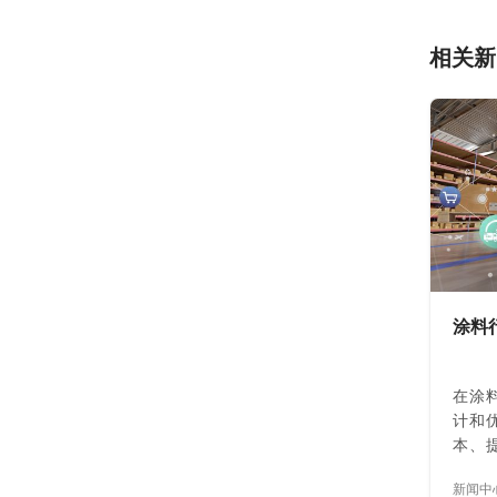
相关新
涂料
在涂
计和
本、
一个
新闻中
应对