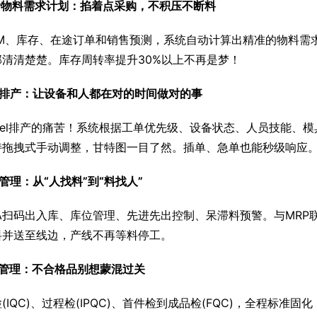
P物料需求计划：掐着点采购，不积压不断料
OM、库存、在途订单和销售预测，系统自动计算出精准的物料需
部清清楚楚。库存周转率提升30%以上不再是梦！
能排产：让设备和人都在对的时间做对的事
xcel排产的痛苦！系统根据工单优先级、设备状态、人员技能、
持拖拽式手动调整，甘特图一目了然。插单、急单也能秒级响应
管理：从“人找料”到“料找人”
DA扫码出入库、库位管理、先进先出控制、呆滞料预警。与MR
料并送至线边，产线不再等料停工。
检管理：不合格品别想蒙混过关
(IQC)、过程检(IPQC)、首件检到成品检(FQC)，全程标