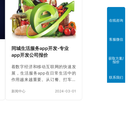
系我们的客户支持团队。 1. 简介
OMS（订单管理系统）是一款高效
的仓库和订单管理系统，为您提供
在线咨询
全面的仓储和订单处理解决方案。
本系统不仅支持实体仓库和虚拟仓
库的管理，还能够简化订单的创
客服微信
建、发货、追踪，以及提供报关信
同城生活服务app开发-专业
息管理、箱号登记、费用登记等功
app开发公司报价
能，满足您对…
获取方案/
报价
着数字经济和移动互联网的快速发
展，生活服务app在日常生活中的
联系我们
作用越来越重要。从订餐、打车、
购物到家政服务，这些app正逐渐
新闻中心
2024-03-01
成为人们与日常生活息息相关的必
备利器。在这些app的帮助下，人
们可以方便快捷地完成各种生活所
需，提高生活效率与质量。 生活服
务app有着多方面的优势。首先，
它们提供了极大的便利性。无论是
一键下单，或是通过app查找附近