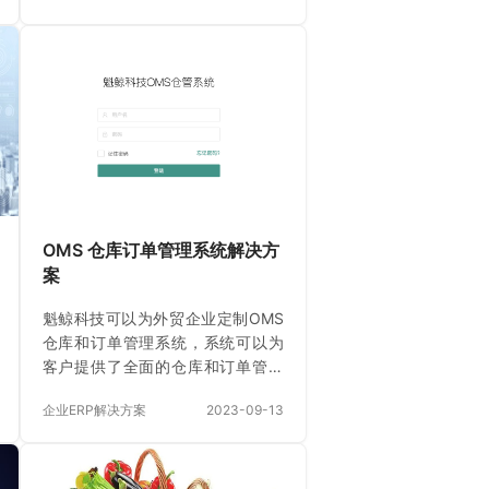
统是企业资源计划系统的英文缩
写，它通过对企业内外部业务流程
及信息流程的集成管理来实现企业
资源的高效利用和优化。因此，对
于企业而言，erp系统不仅仅是一套
软件，而是一个集合系统，它可以
辅助企业实现全面的资源及流程管
理，并提升企业整体效率和管理水
平。 那么，如何针对企业的智能化
制造与管理需求，开展erp系统的定
OMS 仓库订单管理系统解决方
制开发呢？ 首先，erp系统定制开…
案
魁鲸科技可以为外贸企业定制OMS
仓库和订单管理系统，系统可以为
客户提供了全面的仓库和订单管理
解决方案。无论您是实体仓库还是
企业ERP解决方案
2023-09-13
虚拟仓库的运营商，都可以依托定
制系统提升库存和订单管理的效
率，提供更好的客户服务体验。如
需了解更多详情或演示，请随时联