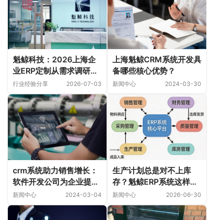
魁鲸科技：2026上海企
上海魁鲸CRM系统开发具
业ERP定制从需求调研到
备哪些核心优势？
上线全流程指南
行业经验分享
2026-07-03
新闻中心
2024-03-30
crm系统助力销售增长：
生产计划总是对不上库
软件开发公司为企业提供
存？魁鲸ERP系统这样解
的关键工具
决！
新闻中心
2024-03-04
新闻中心
2026-06-30