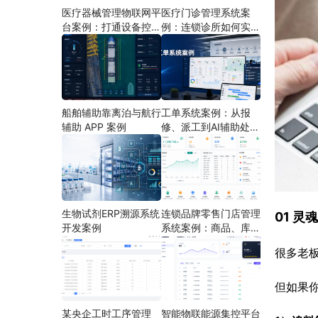
医疗器械管理物联网平
医疗门诊管理系统案
台案例：打通设备控
例：连锁诊所如何实现
制、状态采集与远程运
多门店协同运营
维
船舶辅助靠离泊与航行
工单系统案例：从报
辅助 APP 案例
修、派工到AI辅助处理
的定制开发方案
生物试剂ERP溯源系统
连锁品牌零售门店管理
01 
开发案例
系统案例：商品、库
存、会员和门店运营如
很多老板
何打通
但如果你
某央企工时工序管理
智能物联能源集控平台