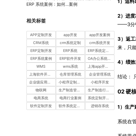
1）追料
ERP 系统案例：如何
案例
通过工时汇报与工单管
2）进度
理提升项目执行效率
相关标签
——3分
APP定制开发
app开发
app开发案例
3）返
CRM系统
crm系统定制
crm系统开发
来，只
ERP定制开发
ERP系统
ERP系统定制多少钱一套
ERP系统案例
ERP软件开发
OA办公系统开发
4）绩
WMS
wms系统
上海app开发公司
上海软件开发公司
仓库管理系统
企业管理系统
结论： 
企业级应用开发服务案例
小程序定制开发
小程序开发
物联网
生产制造管理系统
生产制造行业案例
02 
电商系统
电商行业案例
系统定制开发案例
软件定制开发
软件系统定制开发
进销存系统
1）生产
系统在管