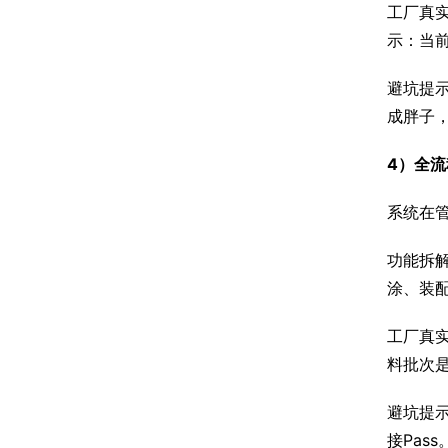
工厂真实
示：当前
避坑提示
成胖子
4）全流
系统在管
功能拆
涂、装
工厂真实
料批次
避坑提
接Pass