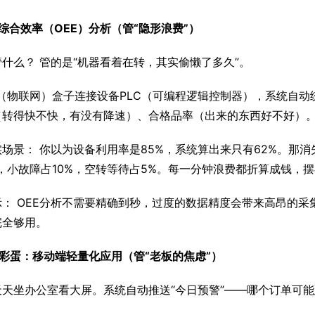
综合效率（OEE）分析（管“隐形浪费”）
什么？ 管的是“机器看着在转，其实偷懒了多久”。
T（物联网）盒子连接设备PLC（可编程逻辑控制器），系统自
（转得快不快，有没有降速）、合格品率（出来的东西好不好）
场景： 你以为设备利用率是85%，系统算出来只有62%。那消
，小故障占10%，空转等待占5%。每一分钟浪费都折算成钱，
： OEE分析不需要精确到秒，过度的数据精度会带来高昂的采集
完全够用。
彩蛋：移动端轻量化应用（管“老板的焦虑”）
天天坐办公室看大屏。系统自动推送“今日预警”——哪个订单可