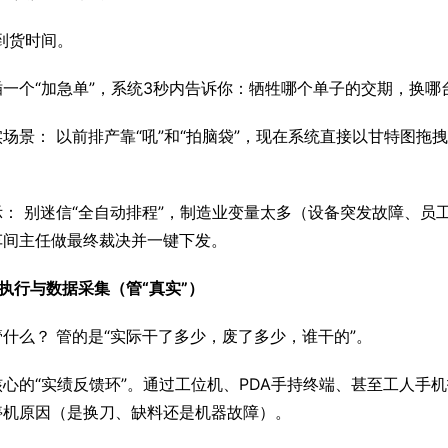
到货时间。
插一个“加急单”，系统3秒内告诉你：牺牲哪个单子的交期，换
场景： 以前排产靠“吼”和“拍脑袋”，现在系统直接以甘特图
： 别迷信“全自动排程”，制造业变量太多（设备突发故障、员
车间主任做最终裁决并一键下发。
执行与数据采集（管“真实”）
什么？ 管的是“实际干了多少，废了多少，谁干的”。
核心的“实绩反馈环”。通过工位机、PDA手持终端、甚至工人手
停机原因（是换刀、缺料还是机器故障）。