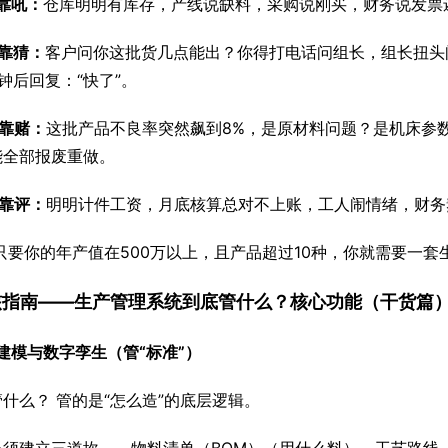
靠吼：
仓库明明有库存，产线说缺料，采购说刚买，财务说发票
靠猜：
客户问你这批货几点能出？你得打电话问组长，组长扭头
钟后回复：“快了”。
工靠赌：
这批产品不良率突然飙到8%，是原材料问题？是机床参
能全部报废重做。
效靠评：
明明计件工资，月底核算总对不上账，工人闹情绪，财务
只要你的年产值在500万以上，且产品超过10种，你就需要一套
硬核指南——生产管理系统到底管什么？核心功能（干货篇
建模与数字孪生（管“标准”）
什么？ 管的是“怎么造”的底层逻辑。