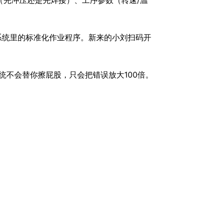
（先冲压还是先焊接）、工序参数（转速/温
系统里的标准化作业程序。新来的小刘扫码开
统不会替你擦屁股，只会把错误放大100倍。