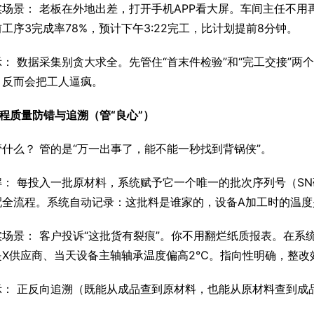
场景： 老板在外地出差，打开手机APP看大屏。车间主任不用
工序3完成率78%，预计下午3:22完工，比计划提前8分钟。
： 数据采集别贪大求全。先管住“首末件检验”和“完工交接”
，反而会把工人逼疯。
程质量防错与追溯（管“良心”）
什么？ 管的是“万一出事了，能不能一秒找到背锅侠”。
解： 每投入一批原材料，系统赋予它一个唯一的批次序列号（S
配全流程。系统自动记录：这批料是谁家的，设备A加工时的温度
场景： 客户投诉“这批货有裂痕”。你不用翻烂纸质报表。在系
是X供应商、当天设备主轴轴承温度偏高2℃。指向性明确，整改
示： 正反向追溯（既能从成品查到原材料，也能从原材料查到成
。