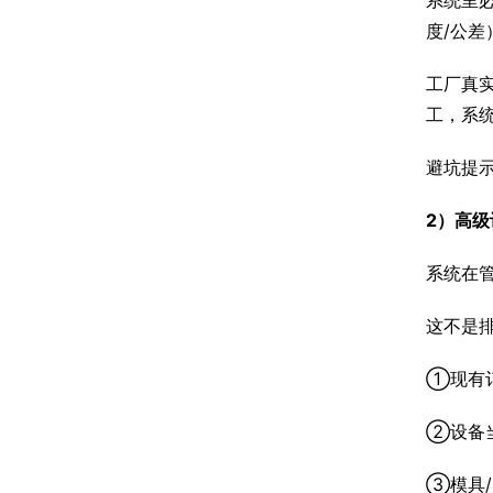
系统里
度/公差
工厂真
工，系
避坑提示
2）高级
系统在管
这不是
①现有
②设备
③模具