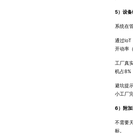
5）设备
系统在管
通过Io
开动率
工厂真实
机占8%
避坑提示
小工厂
6）附加
不需要
标。