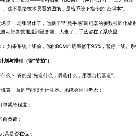
必须建立三道坎——物料清单（BOM）（用什么料）、工艺路线
）。这不是给技术员看的图纸，是给系统下指令的“密码本”。
实场景： 老张退休了，他脑子里“凭手感”调机器的参数被固化成
统自动把参数推送到设备端。人走了，手艺留在了系统里。
： 如果系统上线前，你的BOM准确率低于95%，暂停上线。系
计划与排程（管“节拍”）
什么？ 管的是“先造什么，后造什么，用哪台机器造”。
排班表，而是产能博弈计算器。系统会同时考虑：
订单紧急程度；
当前负荷；
/刀具是否在位；