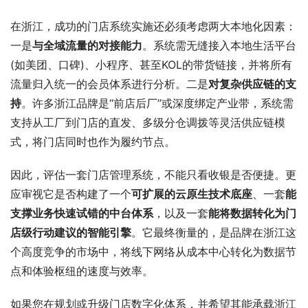
在浙江，成功的门店系统实施还必须考虑两大本地化因素：
一是
与全域流量的对接能力
。系统需无缝接入本地生活平台
(如美团、口碑)、小程序、甚至KOL的带货链接，并将所有
流量归入统一的会员体系进行分析。二是
对复杂供应链的支
持
。许多浙江品牌是“前店后厂”或深度绑定产业带，系统需
支持从工厂到门店的直发、多级分仓调拨等灵活供应链模
式，将门店同时也作为履约节点。
因此，评估一套门店管理系统，不能只看收银是否便捷。更
应审视它是否构建了一个
可扩展的云原生技术底座
、一套
能
支撑业务快速试错的中台体系
，以及一套
能将数据转化为门
店级行动建议的智能引擎
。它最终衡量的，是品牌在浙江这
个高度竞争的市场中，将线下网络从成本中心转化为数据节
点和体验枢纽的速度与效率。
如果您在规划或升级门店数字化体系，并希望其能承载浙江