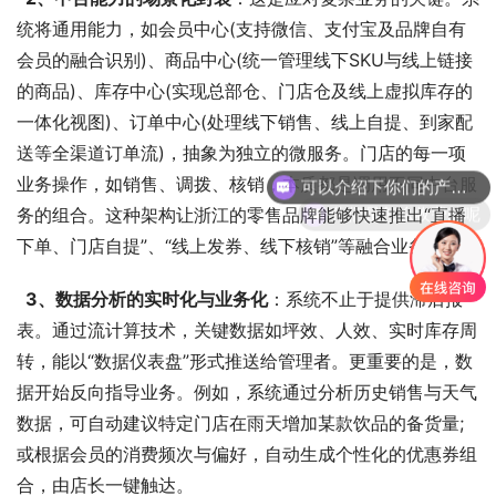
统将通用能力，如会员中心(支持微信、支付宝及品牌自有
会员的融合识别)、商品中心(统一管理线下SKU与线上链接
的商品)、库存中心(实现总部仓、门店仓及线上虚拟库存的
一体化视图)、订单中心(处理线下销售、线上自提、到家配
送等全渠道订单流)，抽象为独立的微服务。门店的每一项
可以介绍下你们的产品么
业务操作，如销售、调拨、核销，本质都是调用不同中台服
你们是怎么收费的呢
务的组合。这种架构让浙江的零售品牌能够快速推出“直播
下单、门店自提”、“线上发券、线下核销”等融合业务。
  3、数据分析的实时化与业务化
：系统不止于提供滞后报
表。通过流计算技术，关键数据如坪效、人效、实时库存周
转，能以“数据仪表盘”形式推送给管理者。更重要的是，数
据开始反向指导业务。例如，系统通过分析历史销售与天气
数据，可自动建议特定门店在雨天增加某款饮品的备货量;
或根据会员的消费频次与偏好，自动生成个性化的优惠券组
合，由店长一键触达。