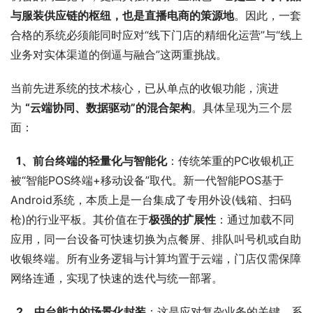
与服装供应链的枢纽，也是直播电商的策源地
。因此，一套
合格的系统必须能同时应对“线下门店的精细化运营”与“线上
业务对实体渠道的倒逼与融合”这两重挑战。
当前先进系统的技术核心，已从单点的收银功能，演进
为 
“云端协同、数据驱动”的混合架构
。具体呈现为三个层
面：
  1、前台终端的轻量化与智能化
：传统笨重的PC收银机正
被“智能POS终端+移动设备”取代。新一代智能POS基于
Android系统，本质上是一台集成了专用外设(钱箱、扫码
枪)的行业平板。其价值在于
极强的扩展性
：通过加载不同
应用，同一台设备可快速切换为点餐屏、排队叫号机或自助
收银终端。所有业务逻辑与计算均置于云端，门店仅需保障
网络连通，实现了快速的迭代与统一部署。
  2、中台能力的场景化封装
：这是应对复杂业务的关键。系