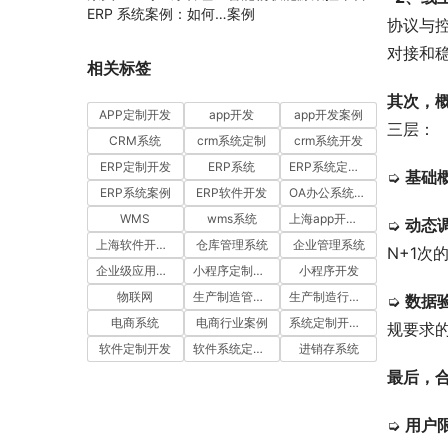
ERP 系统案例：如何
案例
协议与
通过工时汇报与工单管
对接和
理提升项目执行效率
相关标签
其次，
APP定制开发
app开发
app开发案例
三层：
CRM系统
crm系统定制
crm系统开发
ERP定制开发
ERP系统
ERP系统定制多少钱一套
➭ 
基础
ERP系统案例
ERP软件开发
OA办公系统开发
WMS
wms系统
上海app开发公司
➭ 
动态调
上海软件开发公司
仓库管理系统
企业管理系统
N+1
企业级应用开发服务案例
小程序定制开发
小程序开发
物联网
生产制造管理系统
生产制造行业案例
➭ 
数据
电商系统
电商行业案例
系统定制开发案例
规要求
软件定制开发
软件系统定制开发
进销存系统
最后，
➭ 
用户