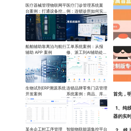
医疗器械管理物联网平
医疗门诊管理系统案
台案例：打通设备控
例：连锁诊所如何实现
制、状态采集与远程运
多门店协同运营
维
船舶辅助靠离泊与航行
工单系统案例：从报
辅助 APP 案例
修、派工到AI辅助处理
的定制开发方案
生物试剂ERP溯源系统
连锁品牌零售门店管理
首先，
开发案例
系统案例：商品、库
存、会员和门店运营如
何打通
  1、
器的实
某央企工时工序管理
智能物联能源集控平台
  2、