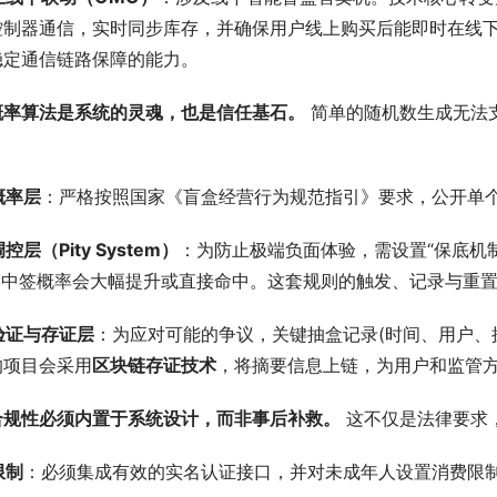
控制器通信，实时同步库存，并确保用户线上购买后能即时在线
稳定通信链路保障的能力。
概率算法是系统的灵魂，也是信任基石。
 简单的随机数生成无法
概率层
：严格按照国家《盲盒经营行为规范指引》要求，公开单
控层（Pity System）
：为防止极端负面体验，需设置“保底机
次的中签概率会大幅提升或直接命中。这套规则的触发、记录与重
验证与存证层
：为应对可能的争议，关键抽盒记录(时间、用户、
的项目会采用
区块链存证技术
，将摘要信息上链，为用户和监管
合规性必须内置于系统设计，而非事后补救。
 这不仅是法律要求
限制
：必须集成有效的实名认证接口，并对未成年人设置消费限