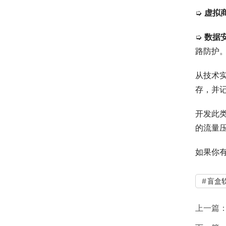
➭ 
虚拟
➭ 
数据
路防护
从技术
存，并
开发此
的流量
如果你
盲盒
上一篇