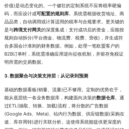
价值)是动态变化的。一个健壮的定制系统不应将税率硬编
码，而应设计成
可配置的规则库
。系统需根据收货地址、商
品品类，自动调用或计算适用的税率与合规要求。更关键的
是与
跨境支付网关
的深度集成：支付成功后的资金，应能按
规则自动拆分(平台佣金、物流费、税费、营收)，并生成符
合多国会计准则的财务数据。例如，处理一笔欧盟客户的
B2B订单时，系统需准确应用逆向征收机制，并留存免税证
明所需的交易数据。
3. 数据聚合与决策支持层：从记录到预测
基础的数据看板(销量、流量)已不够用。定制的优势在于，
能从底层统一各业务数据库，构建面向决策的
数据仓库
。通
过ETL(抽取、转换、加载)流程，将分散的广告数据
(Google Ads、Meta)、站内行为数据、供应链数据(采购在
途、库存周转)进行关联分析。这使得系统能提供更深度的