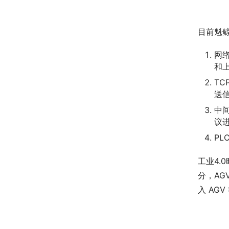
目前魁鲸
网络
和
TC
送
中
议
PL
工业4
分，AG
入 AG