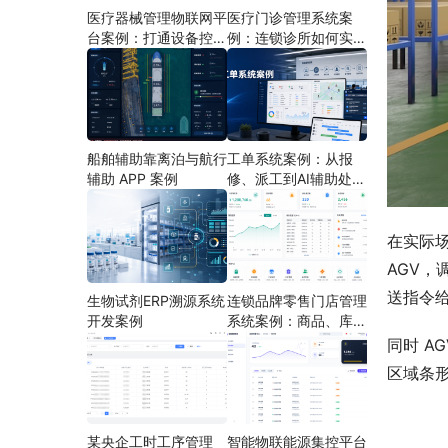
医疗器械管理物联网平
医疗门诊管理系统案
台案例：打通设备控
例：连锁诊所如何实现
制、状态采集与远程运
多门店协同运营
维
船舶辅助靠离泊与航行
工单系统案例：从报
辅助 APP 案例
修、派工到AI辅助处理
的定制开发方案
在实际
AGV，
送指令
生物试剂ERP溯源系统
连锁品牌零售门店管理
开发案例
系统案例：商品、库
存、会员和门店运营如
同时 A
何打通
区域条形
某央企工时工序管理
智能物联能源集控平台