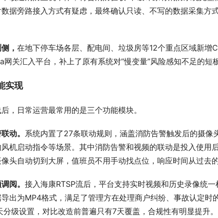
对数据旁路接入方式有疑虑，最终确认只读、不写的数据采集方
测侧，
在地下停车场各层、配电间、垃圾房等12个重点区域新增
Ra网关汇入平台，补上了原有系统对”慢变量”风险感知不足的短
能实现
线后，日常运营最常用的是三个功能模块。
警联动。
系统内置了27条联动规则，涵盖消防告警触发后的摄像
的风机启动指令等场景。其中消防告警和视频的联动是投入使用
摄像头自动切到大屏，值班员不用手动找点位，响应时间从过去的
频调阅。
接入海康RTSP流后，平台支持实时视频和历史录像统一
据导出为MP4格式，满足了管理方在处理商户纠纷、事故认定时
0天分级设置，对比改造前普遍只有7天覆盖，合规性有明显提升。