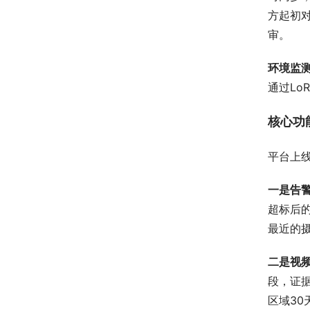
方起初
审。
环境监
通过Lo
核心功
平台上
一是告
超标后
最近的
二是视
段，证
区域3