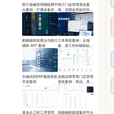
医疗器械管理物联网平
医疗门诊管理系统案
台案例：打通设备控
例：连锁诊所如何实现
制、状态采集与远程运
多门店协同运营
维
船舶辅助靠离泊与航行
工单系统案例：从报
辅助 APP 案例
修、派工到AI辅助处理
的定制开发方案
生物试剂ERP溯源系统
连锁品牌零售门店管理
开发案例
系统案例：商品、库
存、会员和门店运营如
何打通
某央企工时工序管理
智能物联能源集控平台