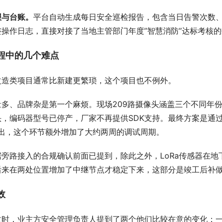
报与台账。
平台自动生成每日安全巡检报告，包含当日告警次数
整操作日志，直接对接了当地主管部门年度”智慧消防”达标考核
程中的几个难点
改造类项目通常比新建更繁琐，这个项目也不例外。
量多、品牌杂是第一个麻烦。现场209路摄像头涵盖三个不同年
头，编码器型号已停产，厂家不再提供SDK支持。最终方案是通
输出，这个环节额外增加了大约两周的调试周期。
据旁路接入的合规确认前面已提到，除此之外，LoRa传感器在地
后来在两处位置增加了中继节点才稳定下来，这部分是竣工后补
效
收时，业主方安全管理负责人提到了两个他们比较在意的变化：一