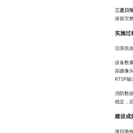
三是日
保留完
实施过
旧系统
设备数
拟摄像
RTSP
消防数
稳定，
建设成
项目验