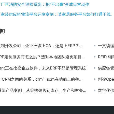
：
厂区消防安全巡检系统：把”不出事”变成日常动作
：
家装供应链物流平台开发案例：某家居服务平台如何打通干线
闻
开发公司：企业应该上OA，还是上ERP？别再纠结，看完秒懂！
一文读懂P
RP定制服务商怎么挑？选对本地团队避免项目烂尾
RFID
Agent正在改变企业软件，未来ERP不只是管理系统
供应链管
CRM之间的关系，crm与scm在功能上的整合包括什么？
别被Op
 系统产品案例：从采购销售到库存、生产和财务的一体化管理
数字化