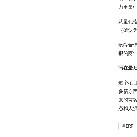
力更集
从量化指
（确认
该综合
报的商
写在最
这个项
多新东
来的兼
态和人
ERP