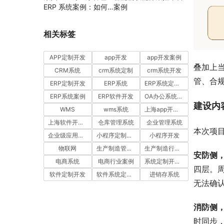
ERP 系统案例：如何
案例
通过工时汇报与工单管
理提升项目执行效率
相关标签
APP定制开发
app开发
app开发案例
叠加上
CRM系统
crm系统定制
crm系统开发
管、合
ERP定制开发
ERP系统
ERP系统定制多少钱一套
ERP系统案例
ERP软件开发
OA办公系统开发
建设内
WMS
wms系统
上海app开发公司
上海软件开发公司
仓库管理系统
企业管理系统
本次项
企业级应用开发服务案例
小程序定制开发
小程序开发
物联网
生产制造管理系统
生产制造行业案例
安防侧
电商系统
电商行业案例
系统定制开发案例
四层。
软件定制开发
软件系统定制开发
进销存系统
无法确
消防侧
时同步