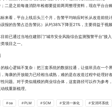
中；二是之前每逢消防年检都要提前两周整理资料，现在平台台
标来看，平台上线后头三个月，告警平均响应时长从改造前统计均值
为误报的告警占总告警比）从约38%下降至21%，主要得益于视
体目前已通过当地住建部门”城市安全风险综合监测预警平台”接
业类项目之一。
后
目的核心逻辑不复杂：把三套系统的数据拉通，让值班员在一个
西，海康的开放能力已经相当成熟，难的是在改造过程中处理好
容性问题。对于类似规模的商业综合体，这套路径可以作为参考
流动线重新梳理。
oa
PLM
SCM
安消一体化
安消环系统