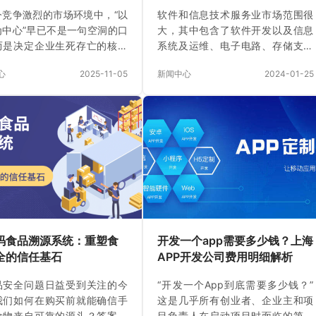
今竞争激烈的市场环境中，“以
软件和信息技术服务业市场范围很
为中心”早已不是一句空洞的口
大，其中包含了软件开发以及信息
而是决定企业生死存亡的核心
系统及运维、电子电路、存储支持
。现代化的CRM，则是一个以
等信息技术相关的系列服务，根据
心
2025-11-05
新闻中心
2024-01-25
数据为引擎，无缝连接市场、
2024年1月25日国家工业和信息化
、服务三大职能的协同平台。
部发布的2023年全国软件和信息技
企业在客户管理场景下的常见
术服务业数据情况显示，2023年我
 1、市场营销 多平台营销推
国软件业务收入合计123258亿元，
客户线索难归集 线索下发不及
其中软件产品收入29030亿元，而
销售跟进不同步 广告效果难评
软件业利润总额为14591亿元，可
投资回报难核算 2、销售管理
以看出，我国软件和信息技术服务
跟进延迟，商机浪费严重 客户
业运行良好，盈利能力保持稳定。
分散，查询效率低下 订单报价
随着全球信息技术的迅猛发展，软
，合同审批漫长 信息填写缺
件和信息技术服务业已经逐渐成为
绩预测不准 3、售后服务 多
推动经济发展、提升国家竞争力的
码食品溯源系统：重塑食
开发一个app需要多少钱？上海
对接支持，服务体验不…
因素。可以说，近年来…
全的信任基石
APP开发公司费用明细解析
品安全问题日益受到关注的今
“开发一个App到底需要多少钱？”
我们如何在购买前就能确信手
这是几乎所有创业者、企业主和项
食物来自可靠的源头？答案就
目负责人在启动项目时面临的第一