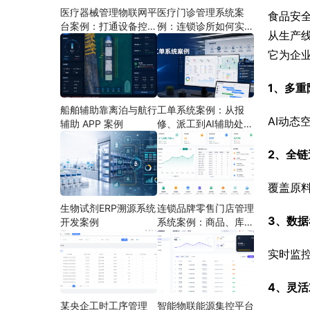
医疗器械管理物联网平
医疗门诊管理系统案
食品安
台案例：打通设备控
例：连锁诊所如何实现
从生产
制、状态采集与远程运
多门店协同运营
维
它为企
1、多重
船舶辅助靠离泊与航行
工单系统案例：从报
AI动态
辅助 APP 案例
修、派工到AI辅助处理
的定制开发方案
2、全链
覆盖原
生物试剂ERP溯源系统
连锁品牌零售门店管理
3、数据
开发案例
系统案例：商品、库
存、会员和门店运营如
何打通
实时监
4、灵活
某央企工时工序管理
智能物联能源集控平台