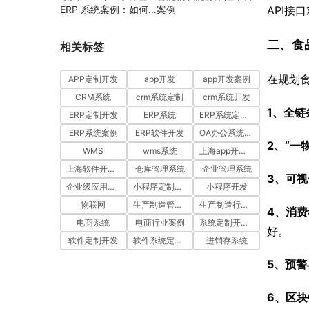
ERP 系统案例：如何
案例
API接
通过工时汇报与工单管
理提升项目执行效率
二、食
相关标签
在规划
APP定制开发
app开发
app开发案例
CRM系统
crm系统定制
crm系统开发
1、全链
ERP定制开发
ERP系统
ERP系统定制多少钱一套
ERP系统案例
ERP软件开发
OA办公系统开发
2、“一
WMS
wms系统
上海app开发公司
上海软件开发公司
仓库管理系统
企业管理系统
3、可
企业级应用开发服务案例
小程序定制开发
小程序开发
物联网
生产制造管理系统
生产制造行业案例
4、消
电商系统
电商行业案例
系统定制开发案例
好。
软件定制开发
软件系统定制开发
进销存系统
5、预
6、区