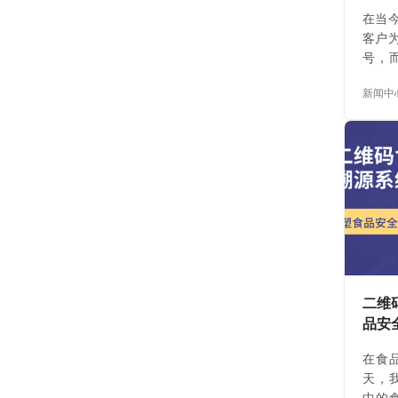
在当
客户
号，
战略
新闻中
客户
销售
一、
问题
广，
时，
估，
销售
信息
混乱
失，业
二维
渠道
品安
在食
天，
中的