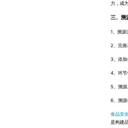
力，成为
三、溯
1、溯源
2、完善
3、添
4、环
5、溯
6、溯
食品安
是构建