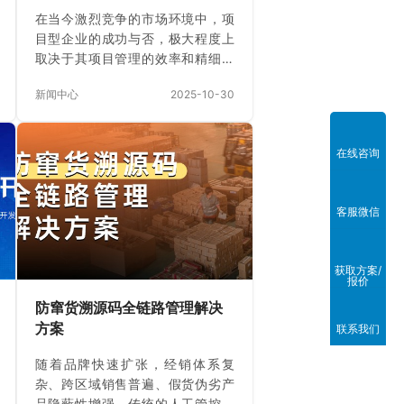
在当今激烈竞争的市场环境中，项
目型企业的成功与否，极大程度上
取决于其项目管理的效率和精细化
水平。 一、然而，许多企业仍然深
新闻中心
2025-10-30
陷于这样的困境： 1、信息孤岛林
立：销售、项目、财务、采购部门
数据不通，沟通成本高，决策滞
在线咨询
后。 2、进度“黑盒”状态：项目实际
进展如何？资源是否饱和？风险在
哪里？管理者如同“盲人摸象”。 3、
客服微信
成本失控成常态：预算超支屡见不
鲜，但问题出在哪个环节？是人
力、采购还是变更管理？难以追
获取方案/
溯。 4、复盘总结靠“拍脑袋”：项目
报价
交付后，成败得失缺乏数据支撑，
防窜货溯源码全链路管理解决
经验难以沉淀和复制。 这些问题，
方案
联系我们
归…
随着品牌快速扩张，经销体系复
杂、跨区域销售普遍、假货伪劣产
品隐蔽性增强，传统的人工管控已