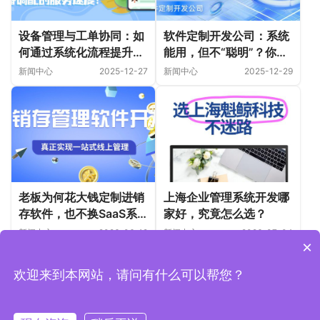
设备管理与工单协同：如
软件定制开发公司：系统
何通过系统化流程提升医
能用，但不“聪明”？你缺
院设备调配的服务速度？
的是AI能力！
新闻中心
2025-12-27
新闻中心
2025-12-29
老板为何花大钱定制进销
上海企业管理系统开发哪
存软件，也不换SaaS系
家好，究竟怎么选？
统！
新闻中心
2026-06-12
新闻中心
2026-07-04
×
欢迎来到本网站，请问有什么可以帮您？
Copyright © 2019-2026 上海魁鲸科技 版权所有
沪ICP备
2022006157号-1