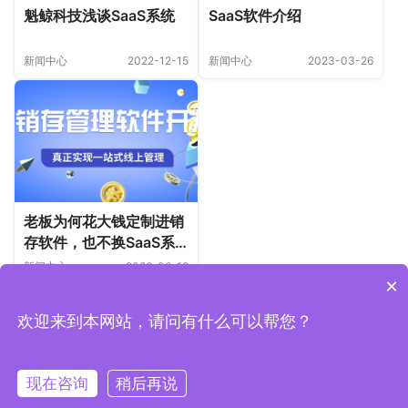
魁鲸科技浅谈SaaS系统
SaaS软件介绍
新闻中心
2022-12-15
新闻中心
2023-03-26
老板为何花大钱定制进销
存软件，也不换SaaS系
统！
新闻中心
2026-06-12
×
欢迎来到本网站，请问有什么可以帮您？
Copyright © 2019-2026 上海魁鲸科技 版权所有
沪ICP备
2022006157号-1
现在咨询
稍后再说
电话
客服微信