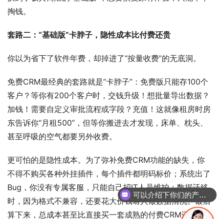
掏钱。
套路二：“基础版”卡脖子，隐性成本比付费还贵
你以为省下了软件年费，却掉进了“按量收费”的无底洞。
免费CRM最经典的套路就是“卡脖子”：免费版只能存100个
客户？等你有200个客户时，交钱升级！想批量导出数据？
加钱！需要自定义审批流程或字段？充值！这就像租房时房
东告诉你“月租500”，但等你搬进去才发现，床单、枕头、
甚至呼吸的空气都要另外收费。
更可怕的是隐性成本。为了弥补免费CRM功能的缺失，你
不得不购买各种外挂插件，每个插件都明码标价；系统出了
Bug，你没有专属客服，只能自己招IT人员维护；数据迁移
可以介绍下你们的产品么
时，因为格式不兼容，还要花大价钱请人做数据清洗。最后
算下来，总成本甚至比直接买一套成熟的付费CRM还要贵