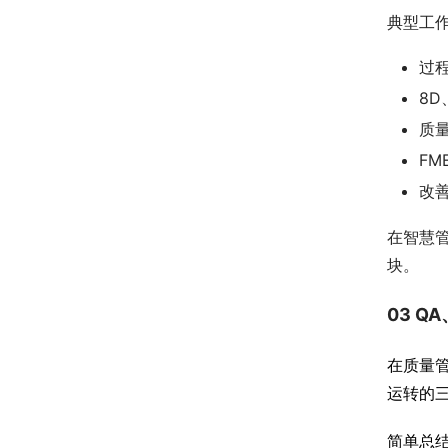
典型工
过
8D
质
F
改
在智慧
块。
03 
在质量
运转的
简单总