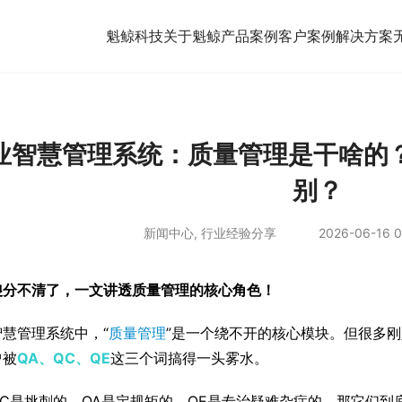
魁鲸科技
关于魁鲸
产品案例
客户案例
解决方案
业智慧管理系统：质量管理是干啥的？
别？
新闻中心
,
行业经验分享
2026-06-16 0
傻分不清了，一文讲透质量管理的核心角色！
慧管理系统中，“
质量管理
”是一个绕不开的核心模块。但很多
曾被
QA、QC、QE
这三个词搞得一头雾水。
QC是挑刺的，QA是定规矩的，QE是专治疑难杂症的。那它们