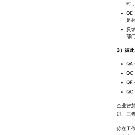
时
QE
是
反
部
3）彼
QA
QC
QE
QC
企业智
进。三
你在工作