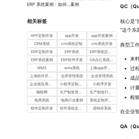
ERP 系统案例：如何
案例
QC（Qu
通过工时汇报与工单管
理提升项目执行效率
相关标签
核心是
“这个东
APP定制开发
app开发
app开发案例
CRM系统
crm系统定制
crm系统开发
典型工
ERP定制开发
ERP系统
ERP系统定制多少钱一套
来料
ERP系统案例
ERP软件开发
OA办公系统开发
过程
WMS
wms系统
上海app开发公司
上海软件开发公司
仓库管理系统
企业管理系统
成品
企业级应用开发服务案例
小程序定制开发
小程序开发
计
物联网
生产制造管理系统
生产制造行业案例
检
电商系统
电商行业案例
系统定制开发案例
软件定制开发
软件系统定制开发
进销存系统
在企业
QA（Qu