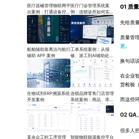
医疗器械管理物联网平
医疗门诊管理系统案
01 
台案例：打通设备控
例：连锁诊所如何实现
制、状态采集与远程运
多门店协同运营
先给质
维
质量管理
意。
船舶辅助靠离泊与航行
工单系统案例：从报
辅助 APP 案例
修、派工到AI辅助处理
换句话
的定制开发方案
在企业智
货检验
生物试剂ERP溯源系统
连锁品牌零售门店管理
而这些环
开发案例
系统案例：商品、库
存、会员和门店运营如
何打通
02 Q
很多人把
某央企工时工序管理
智能物联能源集控平台