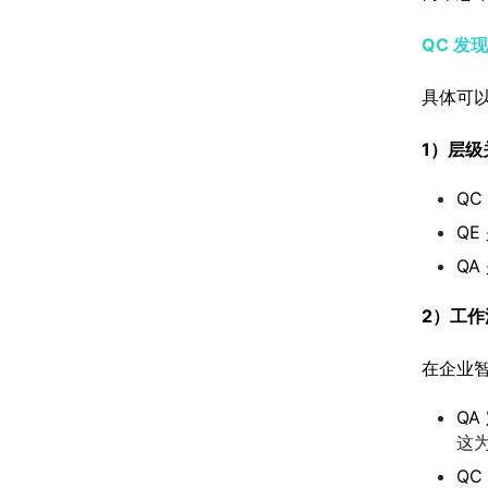
QC 发
具体可
1）层
Q
Q
Q
2）工作
在企业智
QA
这为
QC