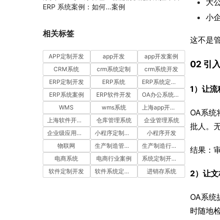
大
ERP 系统案例：如何
案例
小
通过工时汇报与工单管
理提升项目执行效率
相关标签
这不是
APP定制开发
app开发
app开发案例
02 
CRM系统
crm系统定制
crm系统开发
ERP定制开发
ERP系统
ERP系统定制多少钱一套
1）让流
ERP系统案例
ERP软件开发
OA办公系统开发
WMS
wms系统
上海app开发公司
OA系
上海软件开发公司
仓库管理系统
企业管理系统
批人。
企业级应用开发服务案例
小程序定制开发
小程序开发
物联网
生产制造管理系统
生产制造行业案例
结果：
电商系统
电商行业案例
系统定制开发案例
软件定制开发
软件系统定制开发
进销存系统
2）让文
OA系
时随地