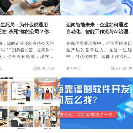
26生死局：为什么说通用
迈向智能未来：企业如何通过
P正在“杀死”你的公司？你的
自动化、智能工作流与AI治理
还能撑过下一个三年吗？
架构提升效率
年后，你的企业还能保持今天的
在现代商业环境中，企业面临着日
吗？” 别急着回答。先问你一
益严峻的竞争压力。在这一过程
题：你有没有感觉，现在的
中，自动化技术、智能工作流和AI
越来越难挣了？ 很多老板跟我
治理架构成为了许多企业提升效
心
2026-05-08
新闻中心
2026-06-09
：“现在这单子怎么越来越难拿
率、优化流程的重要工具。越来越
客户还贼精，今天订货明天就
多的公司通过这些技术手段，不仅
稍微慢点人家就换供应商了。”
简化了繁琐的业务流程，还确保了
润薄得像刀片，仓库里压着一堆
操作的透明和可控，推动了整个行
资金转不动，急得整宿睡不
业的智能化转型。 自动化与智能工
 “团队越来越大，活儿却越来
作流：提升企业运营效率的关键 企
。一个单子下来，销售催生
业中常见的手动操作往往导致效率
生产催采购，采购催财务，绕
低下，尤其是在处理大量重复性任
客户早跑了。” 我告诉你，这
务时，错误的发生几率更高。例
你一个人的问题，这是整个市
如，“蜜雪冰城”通过引入智能工作流