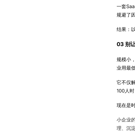
一套S
规避了
结果：
03 
规模小
业用最低
它不仅
100人
现在是
小企业
理、沉