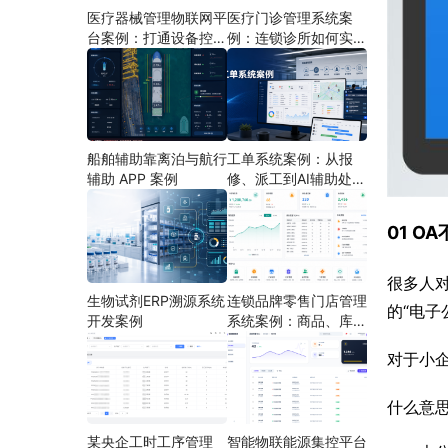
医疗器械管理物联网平
医疗门诊管理系统案
台案例：打通设备控
例：连锁诊所如何实现
制、状态采集与远程运
多门店协同运营
维
船舶辅助靠离泊与航行
工单系统案例：从报
辅助 APP 案例
修、派工到AI辅助处理
的定制开发方案
01 
很多人对
生物试剂ERP溯源系统
连锁品牌零售门店管理
的“电子
开发案例
系统案例：商品、库
存、会员和门店运营如
对于小企
何打通
什么意
某央企工时工序管理
智能物联能源集控平台