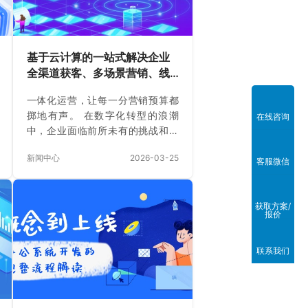
基于云计算的一站式解决企业
全渠道获客、多场景营销、线
上线下一体化运营解决方案
一体化运营，让每一分营销预算都
掷地有声。 在数字化转型的浪潮
在线咨询
中，企业面临前所未有的挑战和机
会。流量红利达到顶峰，推广成本
新闻中心
2026-03-25
飙涨，线上线下困难重重——各类
客服微信
问题如同三座山，让许多企业喘不
过气。在传统营销模式中，数据孤
岛、渠道分散、运营割裂，企业往
获取方案/
报价
往投入大量资源却收效甚微。 那
么，有没有一种解决方案，能够帮
助企业打通任督二脉，实现全渠道
联系我们
的精准获客、多场景的智能营销和
线上线下的无缝融合？ 答案是肯定
的。基于云计算的一站式企业全渠