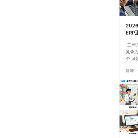
20
ER
企业
“三
竞争力
个问
钱，
新闻中
抱怨
了？
要，
“利
货，
着。”
越乱
产，
一圈，
不是