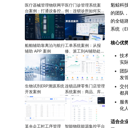
魁鲸科
医疗器械管理物联网平
医疗门诊管理系统案
台案例：打通设备控
例：连锁诊所如何实现
的团队
制、状态采集与远程运
多门店协同运营
的全链
维
系统（E
核心优
船舶辅助靠离泊与航行
工单系统案例：从报
辅助 APP 案例
修、派工到AI辅助处理
技术
的定制开发方案
实
团
发
生物试剂ERP溯源系统
连锁品牌零售门店管理
交
开发案例
系统案例：商品、库
都
存、会员和门店运营如
服
何打通
化
适合企
某央企工时工序管理
智能物联能源集控平台