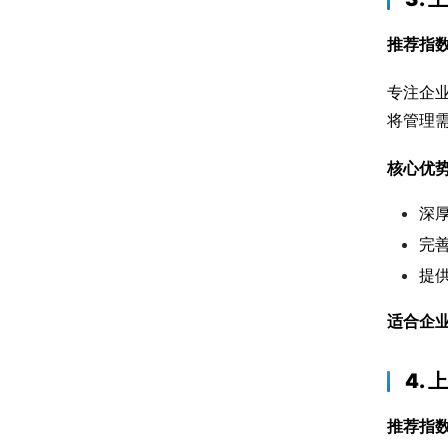
推荐指
专注企
将管理
核心优
深
完
提
适合企
4.
推荐指