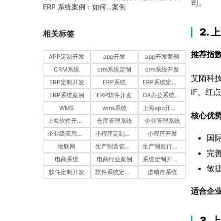
司。
ERP 系统案例：如何
案例
通过工时汇报与工单管
理提升项目执行效率
2.
相关标签
推荐指
APP定制开发
app开发
app开发案例
CRM系统
crm系统定制
crm系统开发
艾陌科
ERP定制开发
ERP系统
ERP系统定制多少钱一套
iF、红
ERP系统案例
ERP软件开发
OA办公系统开发
WMS
wms系统
上海app开发公司
核心优
上海软件开发公司
仓库管理系统
企业管理系统
企业级应用开发服务案例
小程序定制开发
小程序开发
国
物联网
生产制造管理系统
生产制造行业案例
完
电商系统
电商行业案例
系统定制开发案例
敏
软件定制开发
软件系统定制开发
进销存系统
适合企
3.