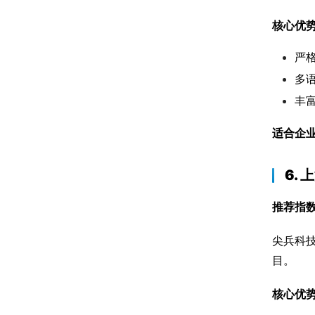
核心优
严
多
丰
适合企
6.
推荐指
尖兵科
目。
核心优