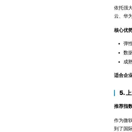
依托强
云、华
核心优
弹
数
成熟
适合企
5.
推荐指
作为微
到了国