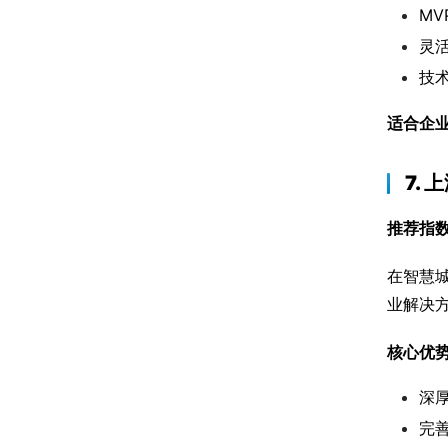
M
灵
技
适合企
7.
推荐指
在智慧城
业解决
核心优
深
完