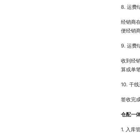
8. 运
经销商
便经销
9. 运
收到经
算或单
10. 
签收完
仓配一
1. 入