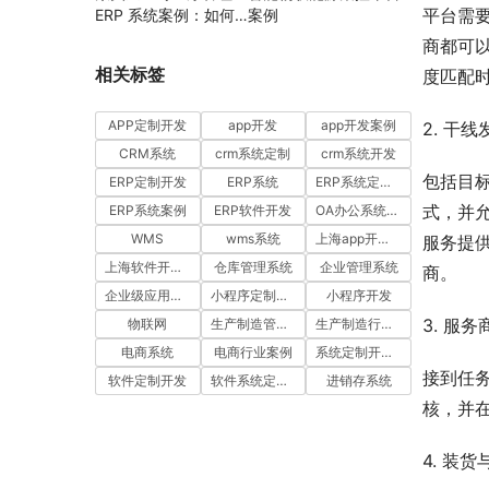
平台需
ERP 系统案例：如何
案例
通过工时汇报与工单管
商都可
理提升项目执行效率
相关标签
度匹配
APP定制开发
app开发
app开发案例
2. 干
CRM系统
crm系统定制
crm系统开发
包括目
ERP定制开发
ERP系统
ERP系统定制多少钱一套
式，并
ERP系统案例
ERP软件开发
OA办公系统开发
WMS
wms系统
上海app开发公司
服务提
上海软件开发公司
仓库管理系统
企业管理系统
商。
企业级应用开发服务案例
小程序定制开发
小程序开发
3. 服
物联网
生产制造管理系统
生产制造行业案例
电商系统
电商行业案例
系统定制开发案例
接到任
软件定制开发
软件系统定制开发
进销存系统
核，并
4. 装