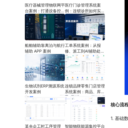
医疗器械管理物联网平
医疗门诊管理系统案
台案例：打通设备控
例：连锁诊所如何实现
制、状态采集与远程运
多门店协同运营
维
船舶辅助靠离泊与航行
工单系统案例：从报
辅助 APP 案例
修、派工到AI辅助处理
的定制开发方案
生物试剂ERP溯源系统
连锁品牌零售门店管理
开发案例
系统案例：商品、库
存、会员和门店运营如
何打通
核心流
1. 基
某央企工时工序管理
智能物联能源集控平台