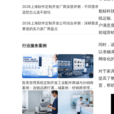
2026上海软件定制开发厂商深度评测：不同需求
魁鲸科
选型怎么选不踩坑
线运输
2026上海软件定制开发公司综合评测：深耕垂直
户满意
赛道的实力派厂商盘点
前端营
同时，
行业服务案例
以准确
网络化
对于家
提高了
医美管理系统定制开发
工业配件商城与分销商
置，帮
案例：连锁品牌打通多
城案例：经销商管理系
端协同
统如何分期建设