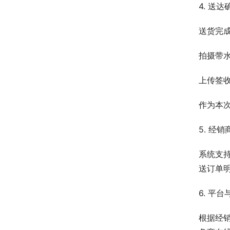
4. 送
送货完
拍摄带水
上传签
作为本
5. 经
系统支
送订单
6. 平
根据经