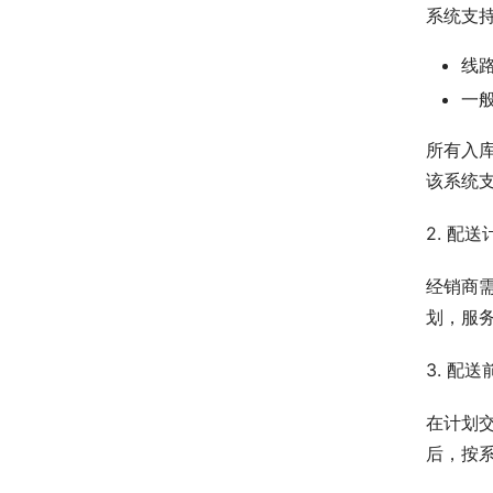
系统支
线
一
所有入
该系统
2. 配
经销商
划，服
3. 配
在计划
后，按