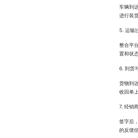
车辆到
进行装
5. 运
整合平
置和状
6. 到
货物到
收回单上
7. 经
签字后
的反馈