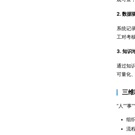
2. 数
系统记
工对考
3. 知
通过知
可量化
三维
“人”“
组
流