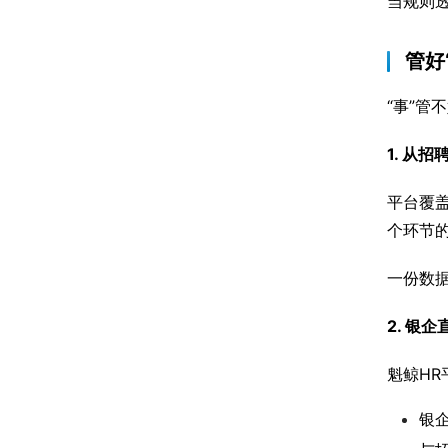
当规则
管好
“事”
1. 从
平台覆
个环节
一份数
2. 银
魁鲸H
银