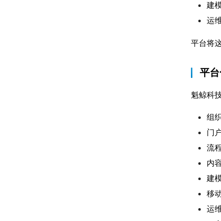
建
运
平台将
平台
魁鲸科
组
门
流
内
建
移
运