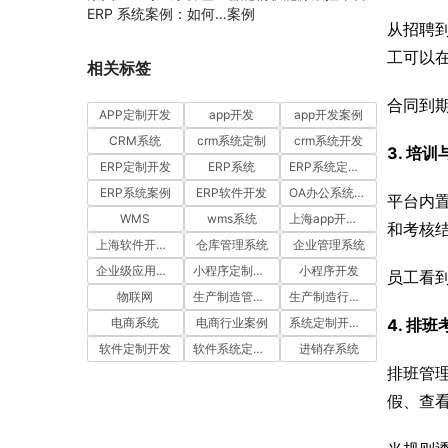
ERP 系统案例：如何
案例
从招聘
通过工时汇报与工单管
理提升项目执行效率
工可以
相关标签
合同到
APP定制开发
app开发
app开发案例
CRM系统
crm系统定制
crm系统开发
3. 培
ERP定制开发
ERP系统
ERP系统定制多少钱一套
ERP系统案例
ERP软件开发
OA办公系统开发
平台内
WMS
wms系统
上海app开发公司
和考核
上海软件开发公司
仓库管理系统
企业管理系统
企业级应用开发服务案例
小程序定制开发
小程序开发
员工看
物联网
生产制造管理系统
生产制造行业案例
4. 排
电商系统
电商行业案例
系统定制开发案例
软件定制开发
软件系统定制开发
进销存系统
排班管
假、查