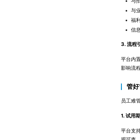
与
与
福
信
3. 流
平台内
影响流
管好
员工难
1. 试
平台支
观可查，