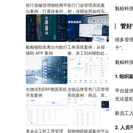
医疗器械管理物联网平
医疗门诊管理系统案
魁鲸科
台案例：打通设备控
例：连锁诊所如何实现
制、状态采集与远程运
多门店协同运营
维
管好
很多管理
船舶辅助靠离泊与航行
工单系统案例：从报
干”。
辅助 APP 案例
修、派工到AI辅助处理
的定制开发方案
魁鲸科技
1. 组
生物试剂ERP溯源系统
连锁品牌零售门店管理
平台提
开发案例
系统案例：商品、库
无论是
存、会员和门店运营如
何打通
新员工
2. 人
某央企工时工序管理
智能物联能源集控平台