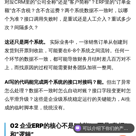
对应CRM里的“公司全称”还是“客户简称”？ERP里的“订单金
额”含不含税？含不含运费？两个系统数据不一致时，以哪
个为准？接口调用失败时，是重试还是人工介入？重试多少
次？间隔多久？
这还只是两个系统。
 实际业务中，一张销售订单从创建到
发货到开票到收款，可能要在6-8个系统之间流转。任何一
个环节的数据不一致，都可能导致财务月结时差几百万对不
上，而找原因的过程可能需要财务团队加班一整周。
AI写的代码能完成两个系统的接口对接吗？能。
但出了异常
怎么处理？数据不一致时怎么自动对账？接口字段变更时怎
么平滑升级？这些是企业级系统稳定运行的关键能力，AI生
成的临时脚本里，统统没有。
02 企业ERP的核心不是“功能”，而是“数据”
可以介绍下你们的产品么
和“逻辑”