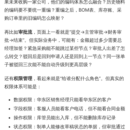
果未来收购一家公司，他们的编码体系怎么融合？历史物料
的编码要不要统一重编？重编之后，BOM表、库存账、采
购订单里的旧编码怎么映射？
再比如
审批流
，页面上一看就是“提交→主管审批→财务审
批→结束”。但实际业务中，可能有：金额超过多少需要总
经理加签？紧急采购能不能跳过某些节点？审批人出差了怎
么转交？驳回后是回到申请人还是回到上一节点？同一张单
子被驳回三次能不能自动升级到更高层级？
还有
权限管理
，看起来就是“给谁分配什么角色”。但真实的
权限体系可能是：
数据权限：华东区销售经理只能看华东区的客户
字段权限：客服人员能看客户电话，但不能看合同金额
操作权限：库管员能出入库，但不能删除库存记录
状态权限：制单人能修改草稿状态的单据，但审批通过