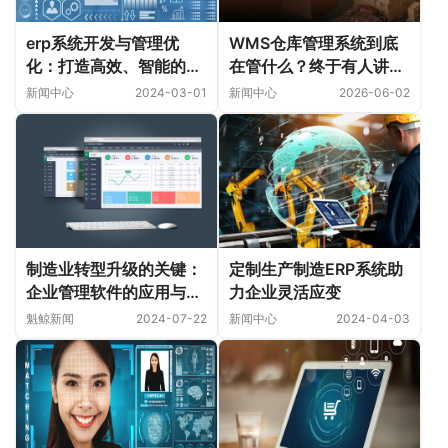
erp系统开发与管理优
WMS仓库管理系统到底
化：打造高效、智能的企
在管什么？终于有人讲明
业运营模式
白了！
新闻中心
2024-03-01
新闻中心
2026-06-02
制造业转型升级的关键：
定制生产制造ERP系统助
企业管理软件的应用与优
力企业灵活应变
势
魁鲸新闻
2024-07-22
新闻中心
2024-04-03