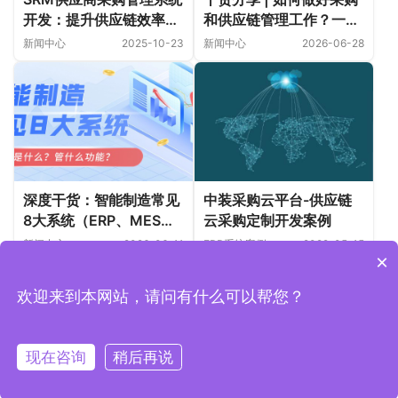
开发：提升供应链效率与
和供应链管理工作？一个
协同的核心利器
智慧供应链管理系统即可
新闻中心
2025-10-23
新闻中心
2026-06-28
搞定！
深度干货：智能制造常见
中装采购云平台-供应链
8大系统（ERP、MES、
云采购定制开发案例
WMS、SCM、PLM、
新闻中心
2026-06-11
ERP系统案例
2022-05-15
×
APS、QMS、TMS）到
底是什么？管什么功能？
欢迎来到本网站，请问有什么可以帮您？
Copyright © 2019-2026 上海魁鲸科技 版权所有
沪ICP备
2022006157号-1
现在咨询
稍后再说
电话
客服微信