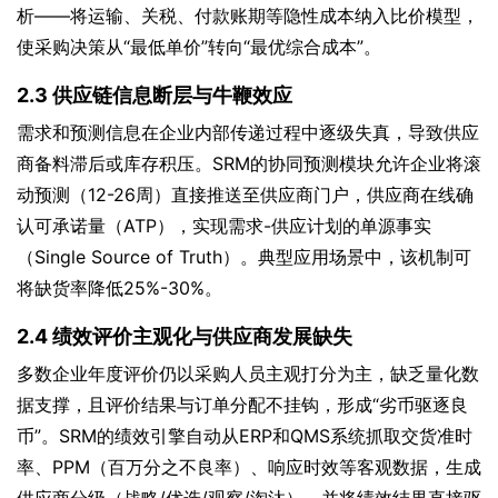
析——将运输、关税、付款账期等隐性成本纳入比价模型，
使采购决策从“最低单价”转向“最优综合成本”。
2.3 供应链信息断层与牛鞭效应
需求和预测信息在企业内部传递过程中逐级失真，导致供应
商备料滞后或库存积压。SRM的协同预测模块允许企业将滚
动预测（12-26周）直接推送至供应商门户，供应商在线确
认可承诺量（ATP），实现需求-供应计划的单源事实
（Single Source of Truth）。典型应用场景中，该机制可
将缺货率降低25%-30%。
2.4 绩效评价主观化与供应商发展缺失
多数企业年度评价仍以采购人员主观打分为主，缺乏量化数
据支撑，且评价结果与订单分配不挂钩，形成“劣币驱逐良
币”。SRM的绩效引擎自动从ERP和QMS系统抓取交货准时
率、PPM（百万分之不良率）、响应时效等客观数据，生成
供应商分级（战略/优选/观察/淘汰），并将绩效结果直接驱