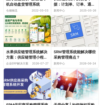
据：计划单、订单、通知
机自动盘货管理系统
单与入库/出库单详解
新闻中心
2025-05-26
仓储物流
2022-05-03
水果供应链管理系统解决
SRM管理系统能解决哪些
方案：供应链管理小程序
采购管理痛点？
与商城小程序如何打通产
企业ERP解决方案
2026-07-27
新闻中心
2026-06-24
销协同
SRM供应商采购管理系统
干货分享 | 如何做好采购