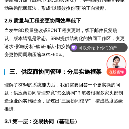
动采购配额算法，形成“以绩效换份额”的正向激励。
2.5 质量与工程变更协同效率低下
当发生8D质量整改或ECN工程变更时，线下邮件反复确
认、版本错乱是常态。SRM提供结构化的协同工作区，变更
可以介绍下你们的产品么
请求-影响分析-验证确认-切换执行全流程留痕，平均可将
你们是怎么收费的呢
变更协同周期压缩40%-60%。
三、供应商协同管理：分层实施框架
理解了SRM的系统能力后，我们需要回答一个更实操的问
题：供应商协同管理究竟“怎么协同”？笔者根据多家头部制
造企业的实施经验，提炼出“三层协同模型”，按成熟度逐级
推进。
3.1 第一层：交易协同（基础层）