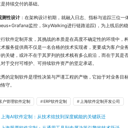
这是持续交付的基础。
可观测性设计
：在架构设计初期，就融入日志、指标与追踪三位一体
etheus+Grafana监控，SkyWalking进行链路追踪)，为上
进行软件定制开发，其挑战的本质是在高度不确定性的环境中，
技术服务提供商不仅是一名合格的技术实现者，更要成为客户业
伴的关键，或许不在于其罗列的技术栈有多么前沿，而在于其是
及对于交付可维护、可持续软件资产的坚定承诺。
优秀的定制软件是理性决策与严谨工程的产物，它始于对业务目
的恪守。
M客户管理软件定制
ERP软件定制
上海软件定制开发公司
：
上海AI软件定制：从技术炫技到深度赋能的关键跃迁
：
上海股票软件定制：从通用工具到专属决策引擎的技术跃迁