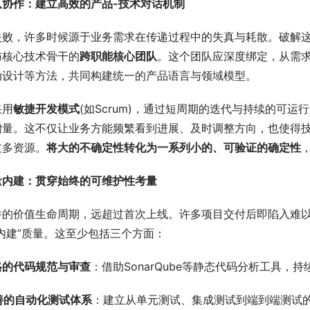
队协作：建立高效的产品-技术对话机制
失败，许多时候源于业务需求在传递过程中的失真与耗散。破解
与核心技术骨干的
跨职能核心团队
。这个团队应深度绑定，从需
动设计等方法，共同构建统一的产品语言与领域模型。
采用
敏捷开发模式
(如Scrum)，通过短周期的迭代与持续的可
增量。这不仅让业务方能频繁看到进展、及时调整方向，也使得
过多资源。
将大的不确定性转化为一系列小的、可验证的确定性
量内建：贯穿始终的可维护性考量
件的价值生命周期，远超过首次上线。许多项目交付后即陷入难
内建”质量。这至少包括三个方面：
严格的代码规范与审查
：借助SonarQube等静态代码分析工具，
完善的自动化测试体系
：建立从单元测试、集成测试到端到端测试