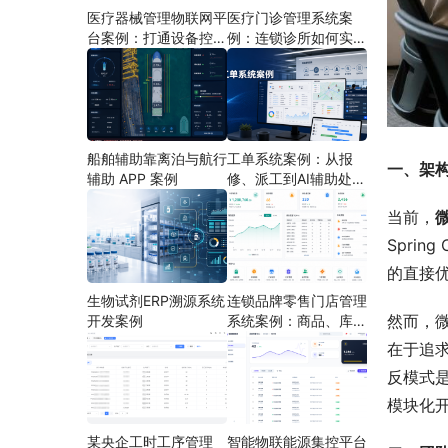
医疗器械管理物联网平
医疗门诊管理系统案
台案例：打通设备控
例：连锁诊所如何实现
制、状态采集与远程运
多门店协同运营
维
船舶辅助靠离泊与航行
工单系统案例：从报
一、架
辅助 APP 案例
修、派工到AI辅助处理
的定制开发方案
当前，
Spri
的直接
生物试剂ERP溯源系统
连锁品牌零售门店管理
然而，
开发案例
系统案例：商品、库
存、会员和门店运营如
在于追
何打通
反模式
模块化
某央企工时工序管理
智能物联能源集控平台