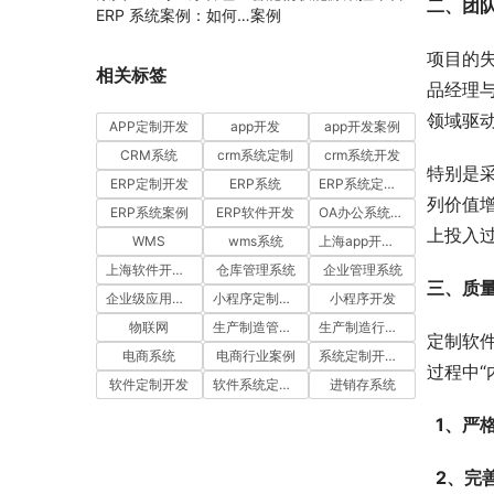
二、团
ERP 系统案例：如何
案例
通过工时汇报与工单管
项目的
理提升项目执行效率
相关标签
品经理
领域驱
APP定制开发
app开发
app开发案例
CRM系统
crm系统定制
crm系统开发
特别是
ERP定制开发
ERP系统
ERP系统定制多少钱一套
列价值
ERP系统案例
ERP软件开发
OA办公系统开发
上投入
WMS
wms系统
上海app开发公司
上海软件开发公司
仓库管理系统
企业管理系统
三、质
企业级应用开发服务案例
小程序定制开发
小程序开发
物联网
生产制造管理系统
生产制造行业案例
定制软
电商系统
电商行业案例
系统定制开发案例
过程中“
软件定制开发
软件系统定制开发
进销存系统
  1、
  2、