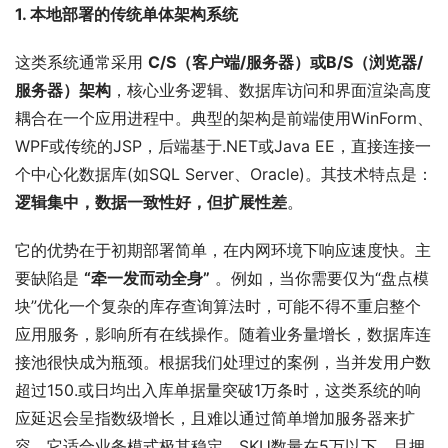
1. 本地部署的传统单体架构系统
这类系统通常采用 
C/S（客户端/服务器）或B/S（浏览器/
服务器）架构
，核心业务逻辑、数据库访问和界面渲染高度
耦合在一个应用进程中。典型的架构是前端使用WinForm、
WPF或传统的JSP，后端基于.NET或Java EE，直接连接一
个中心化数据库(如SQL Server、Oracle)。其技术特点是：
逻辑集中，数据一致性好，但扩展性差
。
它的优势在于初期部署简单，在内网环境下响应速度快。主
要缺陷是 
“牵一发而动全身”
 。例如，当你需要仅为“盘点模
块”优化一个复杂的库存查询算法时，可能不得不重启整个
应用服务，影响所有在线操作。随着业务量增长，数据库连
接池很快成为瓶颈。根据我们处理过的案例，当并发用户数
超过150.或日均出入库单据量突破1万条时，这类系统的响
应延迟会呈指数级增长，且难以通过简单增加服务器来扩
容。它适合业务模式极其稳定、SKU数量在5万以下、且拥