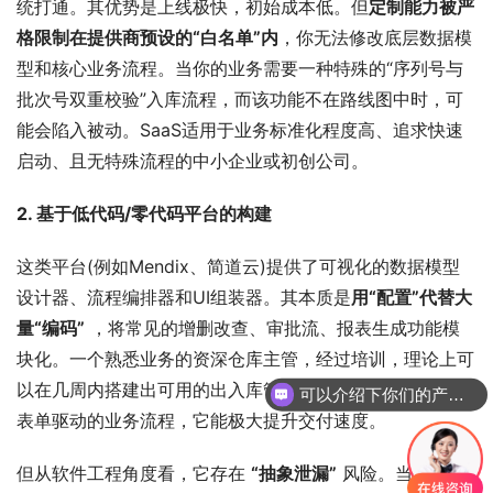
统打通。其优势是上线极快，初始成本低。但
定制能力被严
格限制在提供商预设的“白名单”内
，你无法修改底层数据模
型和核心业务流程。当你的业务需要一种特殊的“序列号与
批次号双重校验”入库流程，而该功能不在路线图中时，可
能会陷入被动。SaaS适用于业务标准化程度高、追求快速
启动、且无特殊流程的中小企业或初创公司。
2. 基于低代码/零代码平台的构建
这类平台(例如Mendix、简道云)提供了可视化的数据模型
设计器、流程编排器和UI组装器。其本质是
用“配置”代替大
量“编码”
 ，将常见的增删改查、审批流、报表生成功能模
块化。一个熟悉业务的资深仓库主管，经过培训，理论上可
以在几周内搭建出可用的出入库管理模块。对于大量简单、
可以介绍下你们的产品么
表单驱动的业务流程，它能极大提升交付速度。
但从软件工程角度看，它存在 
“抽象泄漏”
 风险。当你的业