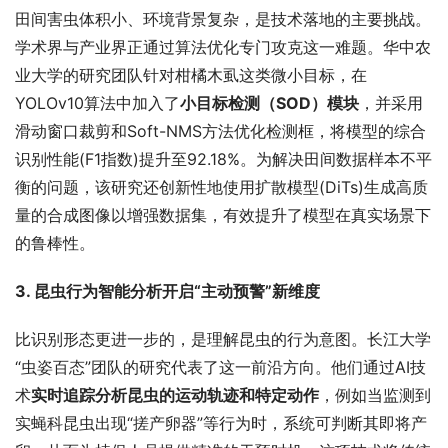
田间害虫体积小、环境背景复杂，是技术落地的主要挑战。
学术界与产业界正通过算法优化专门攻克这一难题。华中农
业大学的研究团队针对柑橘木虱这类微小目标，在
YOLOv10算法中加入了
小目标检测（SOD）模块
，并采用
滑动窗口裁剪和Soft-NMS方法优化检测框，将模型的综合
识别性能(F1指数)提升至92.18%。为解决田间数据样本不平
衡的问题，该研究还创新性地使用扩散模型(DiTs)生成高质
量的合成图像以增强数据集，有效提升了模型在真实场景下
的鲁棒性。
3. 昆虫行为智能分析开启“主动预警”新维度
比识别形态更进一步的，是理解昆虫的行为意图。长江大学
“虫姿百态”团队的研究代表了这一前沿方向。他们通过AI技
术
实时追踪分析昆虫的运动轨迹和特定动作
，例如当监测到
实蝇科昆虫出现“搓产卵器”等行为时，系统可判断其即将产