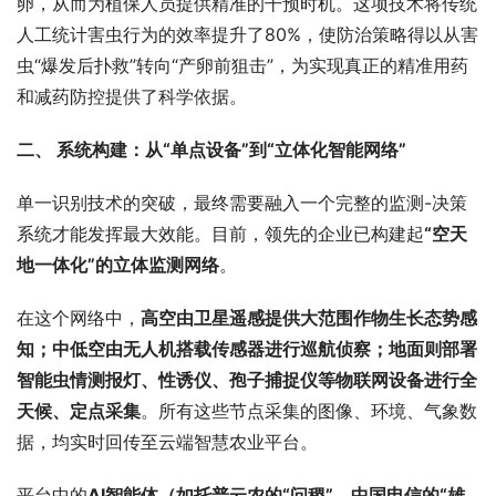
卵，从而为植保人员提供精准的干预时机。这项技术将传统
人工统计害虫行为的效率提升了80%，使防治策略得以从害
虫“爆发后扑救”转向“产卵前狙击”，为实现真正的精准用药
和减药防控提供了科学依据。
二、 系统构建：从“单点设备”到“立体化智能网络”
单一识别技术的突破，最终需要融入一个完整的监测-决策
系统才能发挥最大效能。目前，领先的企业已构建起
“空天
地一体化”的立体监测网络
。
在这个网络中，
高空由卫星遥感提供大范围作物生长态势感
知；中低空由无人机搭载传感器进行巡航侦察；地面则部署
智能虫情测报灯、性诱仪、孢子捕捉仪等物联网设备进行全
天候、定点采集
。所有这些节点采集的图像、环境、气象数
据，均实时回传至云端智慧农业平台。
平台中的
AI智能体（如托普云农的“问稷”、中国电信的“雄